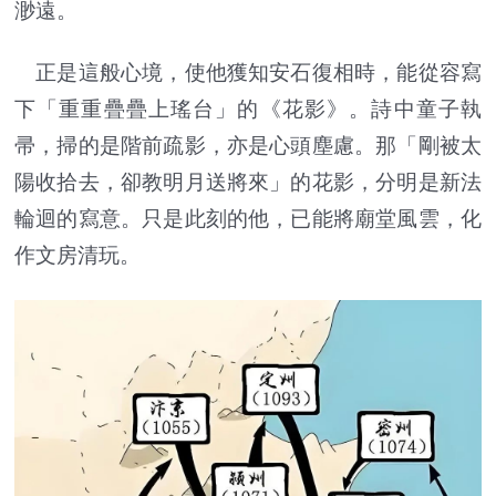
渺遠。
正是這般心境，使他獲知安石復相時，能從容寫
下「重重疊疊上瑤台」的《花影》。詩中童子執
帚，掃的是階前疏影，亦是心頭塵慮。那「剛被太
陽收拾去，卻教明月送將來」的花影，分明是新法
輪迴的寫意。只是此刻的他，已能將廟堂風雲，化
作文房清玩。