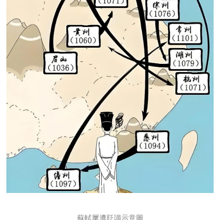
蘇軾屢遭貶謫示意圖