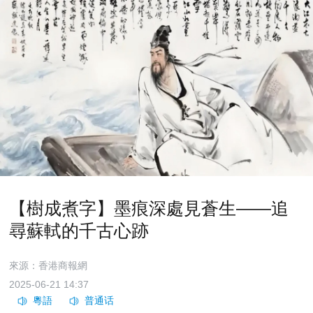
【樹成煮字】墨痕深處見蒼生——追
尋蘇軾的千古心跡
來源：香港商報網
2025-06-21 14:37