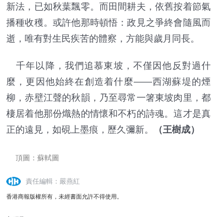
新法，已如秋葉飄零。而田間耕夫，依舊按着節氣
播種收穫。或許他那時頓悟：政見之爭終會隨風而
逝，唯有對生民疾苦的體察，方能與歲月同長。
千年以降，我們追慕東坡，不僅因他反對過什
麼，更因他始終在創造着什麼——西湖蘇堤的煙
柳，赤壁江聲的秋韻，乃至尋常一箸東坡肉里，都
棲居着他那份熾熱的情懷和不朽的詩魂。這才是真
正的遠見，如硯上墨痕，歷久彌新。
（王樹成）
頂圖：蘇軾圖
責任編輯：嚴燕紅
香港商報版權所有，未經書面允許不得使用。