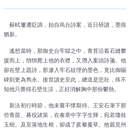
蘇軾屢遭貶謫，始自烏台詩案，近日研讀，墨痕
猶新。
遙想當時，那御史台牢獄之中，青苔沿着石縫攀
援而上，悄悄爬上他的衣襟，又潛入案頭詩箋。他
卻在壁上題詩，那滲入牢石紋理的墨色，竟比御賜
碑刻更為雋永。後世讀史至此，總道是悲壯，殊不
知他只覺得石壁生涼，正好消解胸中那份鬱熱。
新法初行時節，他未嘗不懷期待。王安石筆下那
些青苗、募役諸策，在奏章中字字生輝，宛若瓊枝
玉樹。及至落地生根，卻成了蒺藜蔓草。他親見州