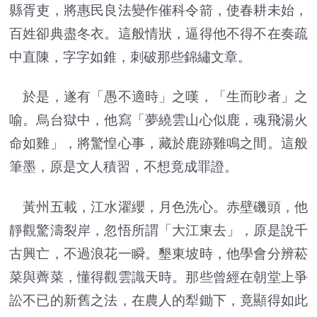
縣胥吏，將惠民良法變作催科令箭，使春耕未始，
百姓卻典盡冬衣。這般情狀，逼得他不得不在奏疏
中直陳，字字如錐，刺破那些錦繡文章。
於是，遂有「愚不適時」之嘆，「生而眇者」之
喻。烏台獄中，他寫「夢繞雲山心似鹿，魂飛湯火
命如雞」，將驚惶心事，藏於鹿跡雞鳴之間。這般
筆墨，原是文人積習，不想竟成罪證。
黃州五載，江水濯纓，月色洗心。赤壁磯頭，他
靜觀驚濤裂岸，忽悟所謂「大江東去」，原是說千
古興亡，不過浪花一瞬。墾東坡時，他學會分辨菘
菜與薺菜，懂得觀雲識天時。那些曾經在朝堂上爭
訟不已的新舊之法，在農人的犁鋤下，竟顯得如此