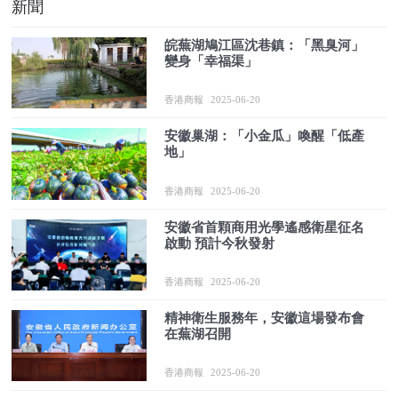
新聞
皖蕪湖鳩江區沈巷鎮：「黑臭河」
變身「幸福渠」
香港商報
2025-06-20
安徽巢湖：「小金瓜」喚醒「低產
地」
香港商報
2025-06-20
安徽省首顆商用光學遙感衛星征名
啟動 預計今秋發射
香港商報
2025-06-20
精神衛生服務年，安徽這場發布會
在蕪湖召開
香港商報
2025-06-20