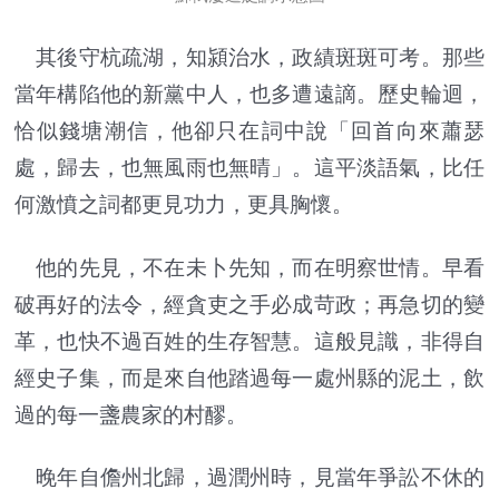
其後守杭疏湖，知潁治水，政績斑斑可考。那些
當年構陷他的新黨中人，也多遭遠謫。歷史輪迴，
恰似錢塘潮信，他卻只在詞中說「回首向來蕭瑟
處，歸去，也無風雨也無晴」。這平淡語氣，比任
何激憤之詞都更見功力，更具胸懷。
他的先見，不在未卜先知，而在明察世情。早看
破再好的法令，經貪吏之手必成苛政；再急切的變
革，也快不過百姓的生存智慧。這般見識，非得自
經史子集，而是來自他踏過每一處州縣的泥土，飲
過的每一盞農家的村醪。
晚年自儋州北歸，過潤州時，見當年爭訟不休的