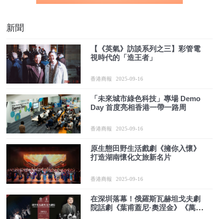
新聞
【《英氣》訪談系列之三】彩管電
視時代的「造王者」
香港商報
2025-09-16
「未來城市綠色科技」專場 Demo
Day 首度亮相香港一帶一路周
香港商報
2025-09-16
原生態田野生活戲劇《擁你入懷》
打造湖南懷化文旅新名片
香港商報
2025-09-16
在深圳落幕！俄羅斯瓦赫坦戈夫劇
院話劇《葉甫蓋尼·奧涅金》《萬尼
亞舅舅》圓滿合卷