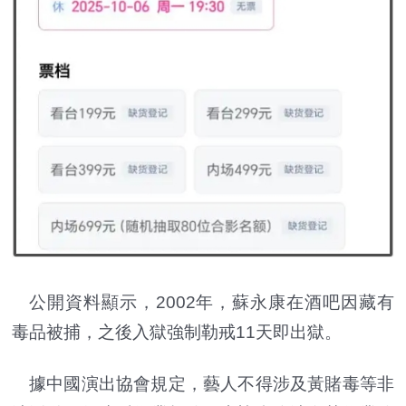
公開資料顯示，2002年，蘇永康在酒吧因藏有
毒品被捕，之後入獄強制勒戒11天即出獄。
據中國演出協會規定，藝人不得涉及黃賭毒等非