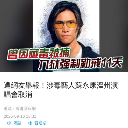
遭網友舉報！涉毒藝人蘇永康溫州演
唱會取消
來源：香港商報網
2025-09-16 16:31