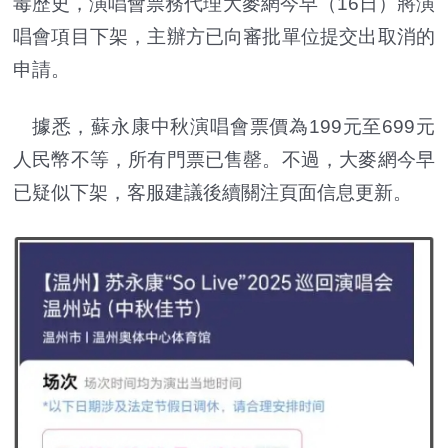
毒歷史，演唱會票務代理大麥網今早（16日）將演
唱會項目下架，主辦方已向審批單位提交出取消的
申請。
據悉，蘇永康中秋演唱會票價為199元至699元
人民幣不等，所有門票已售罄。不過，大麥網今早
已疑似下架，客服建議後續關注頁面信息更新。