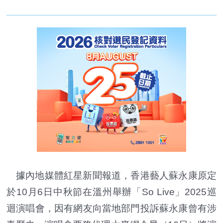
據內地媒體紅星新聞報道，香港藝人蘇永康原定
於10月6日中秋節在溫州舉辦「So Live」2025巡
迴演唱會，因有網友向當地部門投訴蘇永康曾有涉