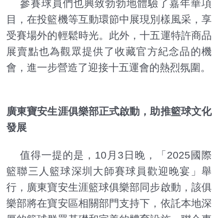
參賽球員們也興致勃勃地體驗了嘉年華項
目，在投籃機等互動環節中展現別樣風采，享
受賽場外的輕鬆時光。此外，十五運特許商品
展賣點也為觀眾提供了收藏官方紀念品的機
會，進一步營造了迎接十五運會的熱烈氛圍。
廣東寶安生涯俱樂部正式啟動，助推籃球文化
發展
值得一提的是，10月3日晚，「2025國際
籃聯三人籃球深圳大師賽球員歡迎晚宴」舉
行，廣東寶安生涯籃球俱樂部同步啟動，該俱
樂部將在寶安區相關部門支持下，依託本地深