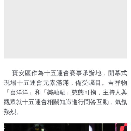
寶安區作為十五運會賽事承辦地，開幕式
現場十五運會元素滿滿，備受矚目。吉祥物
「喜洋洋」和「樂融融」憨態可掬，主持人與
觀眾就十五運會相關知識進行問答互動，氣氛
熱烈。