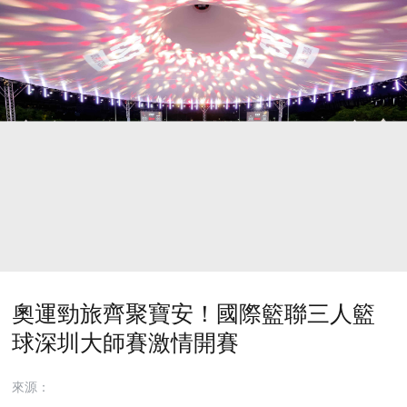
奧運勁旅齊聚寶安！國際籃聯三人籃
球深圳大師賽激情開賽
來源：