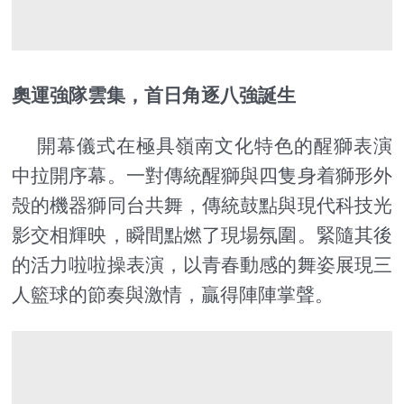
奧運強隊雲集，首日角逐八強誕生
開幕儀式在極具嶺南文化特色的醒獅表演
中拉開序幕。一對傳統醒獅與四隻身着獅形外
殼的機器獅同台共舞，傳統鼓點與現代科技光
影交相輝映，瞬間點燃了現場氛圍。緊隨其後
的活力啦啦操表演，以青春動感的舞姿展現三
人籃球的節奏與激情，贏得陣陣掌聲。