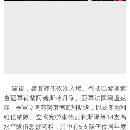
隨後，參賽隊伍依次入場。包括巴黎奧運
會冠軍荷蘭阿姆斯特丹隊、亞軍法國圖盧茲
隊、季軍立陶宛勞東德瓦利斯隊，以及奧地利
維也納隊、立陶宛勞東德瓦利斯隊等14支高
水平隊伍悉數亮相，其中有5支隊伍位居年度