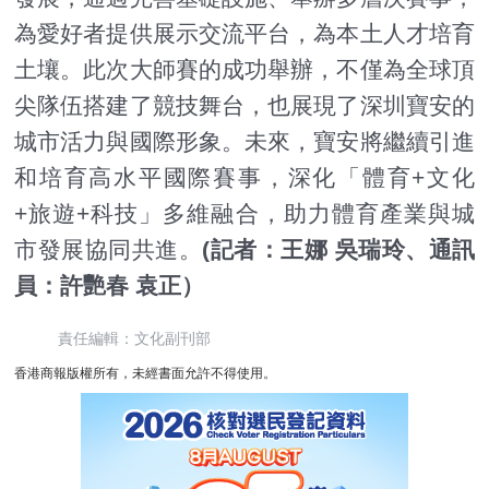
為愛好者提供展示交流平台，為本土人才培育
土壤。此次大師賽的成功舉辦，不僅為全球頂
尖隊伍搭建了競技舞台，也展現了深圳寶安的
城市活力與國際形象。未來，寶安將繼續引進
和培育高水平國際賽事，深化「體育+文化
+旅遊+科技」多維融合，助力體育產業與城
市發展協同共進。
(記者：王娜 吳瑞玲、通訊
員：許艷春 袁正）
責任編輯：文化副刊部
香港商報版權所有，未經書面允許不得使用。