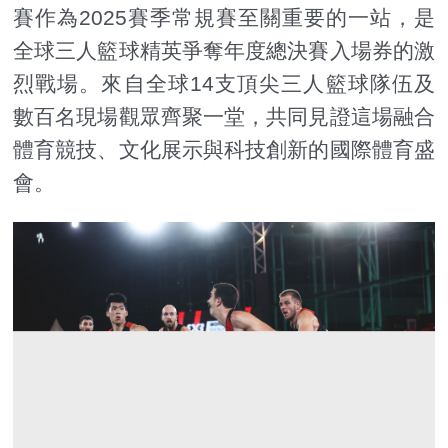
賽作為2025賽季常規賽至關重要的一站，是
全球三人籃球精英爭奪年度總決賽入場券的激
烈戰場。來自全球14支頂尖三人籃球隊伍及
數百名現場觀眾齊聚一堂，共同見證這場融合
體育競技、文化展示與科技創新的國際體育盛
會。