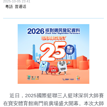
2025-10-05 23:41
近日，2025國際籃聯三人籃球深圳大師賽
在寶安體育館南門前廣場盛大開幕。本次大師