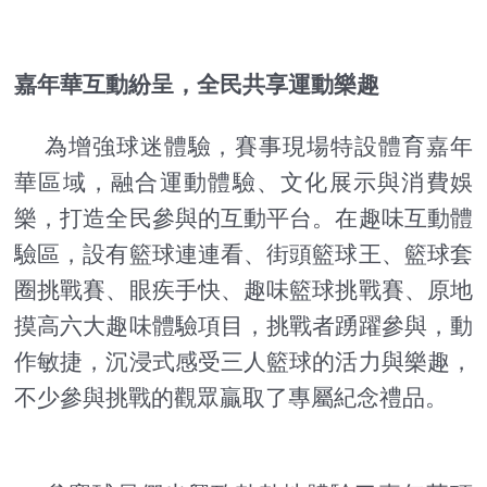
嘉年華互動紛呈，全民共享運動樂趣
為增強球迷體驗，賽事現場特設體育嘉年
華區域，融合運動體驗、文化展示與消費娛
樂，打造全民參與的互動平台。在趣味互動體
驗區，設有籃球連連看、街頭籃球王、籃球套
圈挑戰賽、眼疾手快、趣味籃球挑戰賽、原地
摸高六大趣味體驗項目，挑戰者踴躍參與，動
作敏捷，沉浸式感受三人籃球的活力與樂趣，
不少參與挑戰的觀眾贏取了專屬紀念禮品。