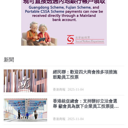
新聞
經民聯：歡迎四大商會推多項措施
鼓勵員工投票
香港商報
2025-11-04
香港統促總會：支持辦好立法會選
舉 籲會員為旗下企業員工投票提供
「感謝假」
香港商報
2025-11-04