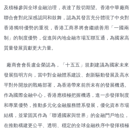
及積極參與全球金融治理，表達了殷切期望。
香港中華廠商
聯合會對此深感認同和鼓舞，
認為其發言充分體現了中央對
香港獨特優勢的重視，
香港工商界將會繼續善用「一國兩
制」的制度優勢，
促進與內地金融市場互聯互通，為國家高
質量發展貢獻更大力量。
廠商會會長盧金榮認為，「十五五」
規劃建議為國家未來
發展指明方向，當中對金融體系建設、
創新驅動發展及高水
平對外開放的戰略部署，
為香港帶來前所未有的發展機遇。
作為國際金融中心，
香港應積極把握機遇，進一步發揮制度
和專業優勢，
推動多元化金融服務體系發展，優化資本市場
結構，並鞏固其作為「
聯通國家與世界」的金融門戶地位，
在推動構建更公平、透明、
穩定的全球金融秩序中發揮積極