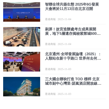
智聯全球共築生態 2025年6G發展
大會將於11月13日在北京召開
香港商報
2025-11-04
刷屏！故宮造辦處考古成果展開
展，地下5層遺存揭秘紫禁城600年
密碼
香港商報
2025-11-04
北京通州·全球發展論壇（2025）：
人類站在新十字路口 世界何去何
從？
香港商報
2025-11-03
三大國企聯袂打造 TOD 標桿 北京
城市副中心灣里·諾嵐酒店開放線上
預訂
香港商報
2025-11-03