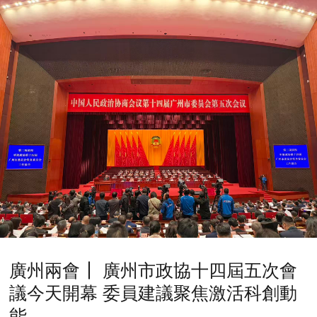
廣州兩會┃ 廣州市政協十四屆五次會
議今天開幕 委員建議聚焦激活科創動
能