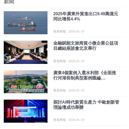
新聞
2025年廣東外貿進出口9.49萬億元
同比增長4.4%
香港商報
2026-01-19
金融賦能文旅商貿小微企業公益項
目總結座談會北京舉行
香港商報
2026-01-19
廣東4個案例入選水利部《全面推
行河湖長制典型案例匯編
（2025）》
香港商報
2026-01-19
探討AI時代新質生產力 中歐創新管
理論壇成功舉辦
香港商報
2026-01-19