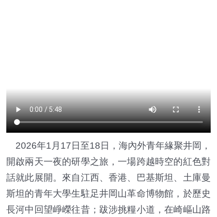
2026年1月17日至18日，海內外青年緣聚井岡，
開啟兩天一夜的研學之旅，一場跨越時空的紅色對
話就此展開。來自江西、香港、巴基斯坦、土庫曼
斯坦的青年大學生駐足井岡山革命博物館，於歷史
長河中回望崢嶸往昔；跋涉挑糧小道，在崎嶇山路