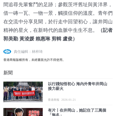
間追尋先輩奮鬥的足跡；參觀茨坪舊址與黃洋界，
借一磚一瓦、一物一景，觸摸信仰的溫度。青年們
在交流中分享見聞，於行走中回望初心，讓井岡山
精神的星火，在新時代的血脈中生生不息。
（記者
郭美勤 黃淩媛 賴惠琳 剪輯 盧俊）
責任編輯：林梓琦
香港商報版權所有，未經書面允許不得使用。
新聞
以行踐知悟初心 海內外青年井岡山
接力薪火
香港商報
2026-01-21
有片丨在井岡山，她記住了三萬個
「無名」