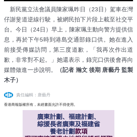
新民黨立法會議員陳家珮昨日（23日）駕車在灣
仔謝斐道逆線行駛，被網民拍下片段上載至社交平
台。今日（24日）早上，陳家珮主動向警方提供信
息，再於下午5時到港島交通部錄口供。她在進入
前接受傳媒訪問，第三度道歉，「我再次作出道
歉，非常對不起。」她還表示，錄完口供後會再向
媒體做進一步說明。
（記者 瀚文 後期 唐藝丹 監製
木子）
責任編輯：唐藝丹
香港商報版權所有，未經書面允許不得使用。