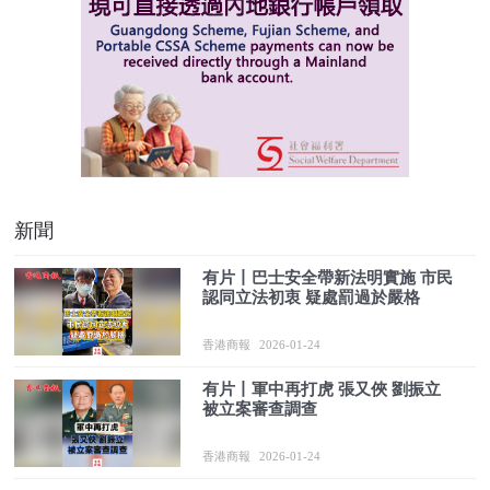
新聞
有片丨巴士安全帶新法明實施 市民
認同立法初衷 疑處罰過於嚴格
香港商報
2026-01-24
有片丨軍中再打虎 張又俠 劉振立
被立案審查調查
香港商報
2026-01-24