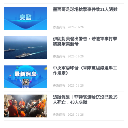
墨西哥足球場槍擊事件致11人遇難
香港商報
2026-01-26
伊朗對美發出警告：若遭軍事打擊
將襲擊美航母
香港商報
2026-01-26
中央軍委印發《軍隊黨組織選舉工
作規定》
香港商報
2026-01-26
追蹤報道丨菲律賓渡輪沉沒已致15
人死亡，43人失蹤
香港商報
2026-01-26