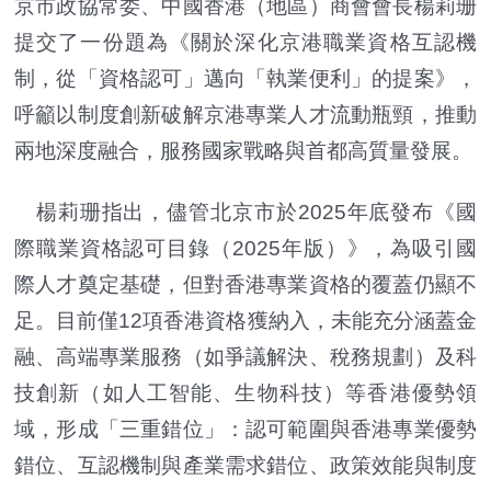
京市政協常委、中國香港（地區）商會會長楊莉珊
提交了一份題為《關於深化京港職業資格互認機
制，從「資格認可」邁向「執業便利」的提案》，
呼籲以制度創新破解京港專業人才流動瓶頸，推動
兩地深度融合，服務國家戰略與首都高質量發展。
楊莉珊指出，儘管北京市於2025年底發布《國
際職業資格認可目錄（2025年版）》，為吸引國
際人才奠定基礎，但對香港專業資格的覆蓋仍顯不
足。目前僅12項香港資格獲納入，未能充分涵蓋金
融、高端專業服務（如爭議解決、稅務規劃）及科
技創新（如人工智能、生物科技）等香港優勢領
域，形成「三重錯位」：認可範圍與香港專業優勢
錯位、互認機制與產業需求錯位、政策效能與制度