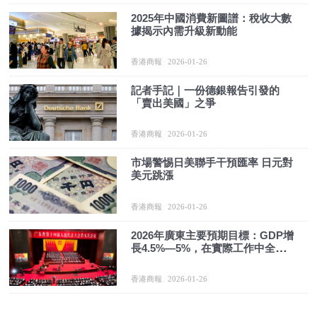
2025年中國消費新圖譜：稅收大數
據揭示內需升級新動能
香港商報
2026-01-26
記者手記｜一份德銀報告引發的
「賣出美國」之爭
香港商報
2026-01-26
市場警惕日美聯手干預匯率 日元對
美元跳漲
香港商報
2026-01-26
2026年廣東主要預期目標：GDP增
長4.5%—5%，在實際工作中全力
爭取更好結果
香港商報
2026-01-26