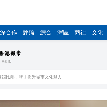
深合作
評論
綜合
灣區
商社
文化
日
星期四
場不變
奇蹟 科技美術雙館比鄰，聯手提升城市文化魅力
件 食環署勒令關閉報警處理
嚴懲發表叛國言論的「爆料者」
點