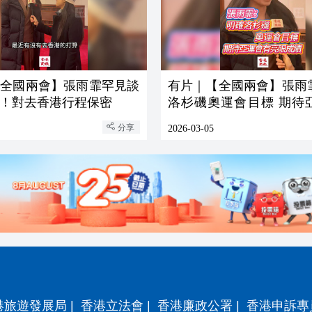
【全國兩會】張雨霏罕見談
有片｜【全國兩會】張雨
！對去香港行程保密
洛杉磯奧運會目標 期待
亮眼成績
分享
2026-03-05
港旅遊發展局
|
香港立法會
|
香港廉政公署
|
香港申訴專