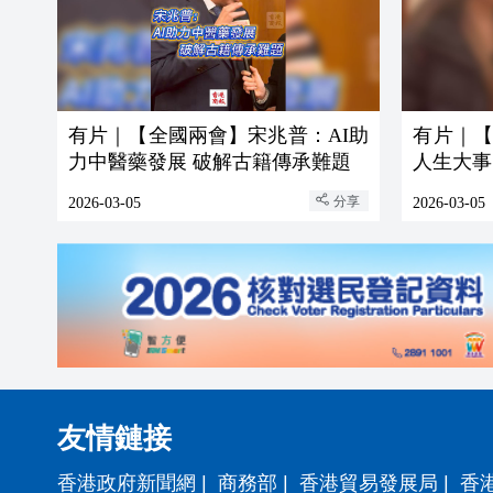
有片｜【全國兩會】宋兆普：AI助
有片｜
力中醫藥發展 破解古籍傳承難題
人生大事
分享
2026-03-05
2026-03-05
友情鏈接
香港政府新聞網
|
商務部
|
香港貿易發展局
|
香