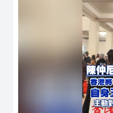
有片丨孕婦羊水破裂即將臨盆 
東涌巴士撞電單車 巴士司機涉
有片丨清淡不等於吃素！ 清淡