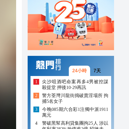
23:12
23:12
23:00
24小時
7天
尖沙咀酒吧命案再多4男被控謀
殺提堂 押後10·29再訊
警方荃灣川龍街搗破賣淫場所 拘
捕5名女子
今晚085期六合彩1注獨中派1911
萬元
警破黑幫高利貸集團拘25人 涉以
年利率282%放債逾2億 招徠未成