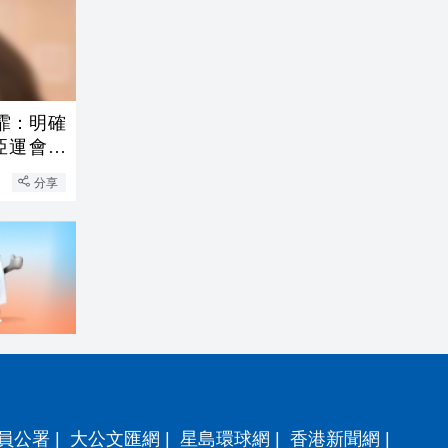
霏：明確
亞運會有
分享
員公署
|
大公文匯網
|
星島環球網
|
香港新聞網
|