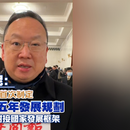
正遇晚高峰 情況危急 鐵騎交警一路開道護送
危駕被捕
飲食正在毀掉很多老人的晚年健康