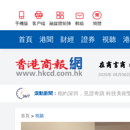
簡
手機版
客戶端
融媒體矩陣
郵箱
簡體
首頁
港聞
財經
證券
視聽
港
2026年 08月06
歐足聯：抵制國際足聯賽事立
相約深圳，見證
滾動新聞：
跑馬地私人泳池救生員涉用假證
首頁
視聽
>
特朗普否認美國彈藥短缺 稱將
美股觀望非農數據 道指跌逾百