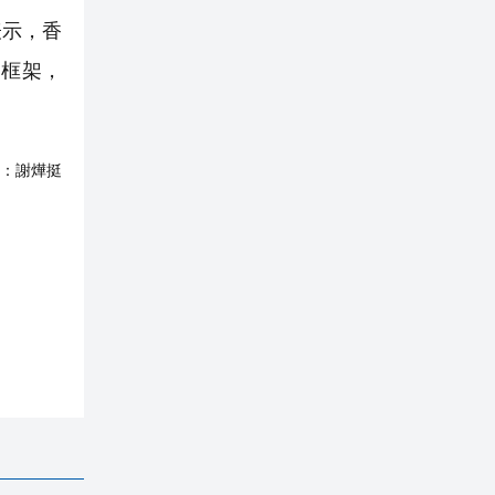
表示，香
劃框架，
：
謝燁挺