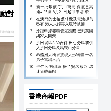
年追數
新一批銀債每手1萬元 保底息高
達4.25厘 8月21日起可申購 發行
主動對
金額最多550億
在澳門的士拾獲相機及電池據為
己有 港人夫婦再入境時被捕
涂謹申據報獲發還護照 已到英國
香港商報網
與家人團聚
沙田警區8·30合併 田心分區將併
入沙田分區及馬鞍山分區
昂船洲大橋底驚現人形物體 一名
男子當場不治
拜仁公開訓練 變了簽名放題 球
迷滿載而歸
香港商報PDF