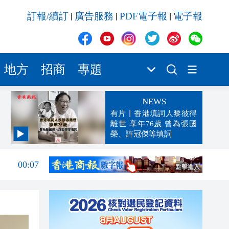
訂報/續訂
廣告服務
PDF電子報
電子報
|
|
|
地方
招商
專題
NEWS
有片丨香港填詞人黎彼得
離世 享年76歲 曾為張國
榮、許冠傑等填詞
00:19
00:07
23:38
23:35
23:17