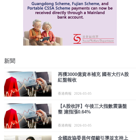
新聞
再獲3000億資本補充 國有大行A股
紅盤報收
香港商報
2026-03-05
【A股收評】午後三大指數震蕩盤
整 滬指漲0.64%
香港商報
2026-03-05
全國政協委員何傑籲引導並支持上