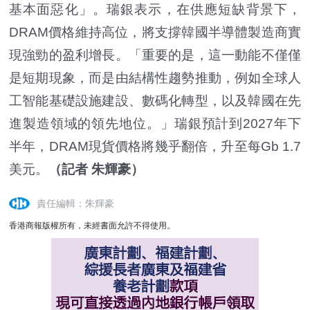
基本面惡化」。瑞銀表示，在供應短缺背景下，
DRAM價格維持高位，將支撐韓國半導體製造商實
現強勁的盈利增長。「重要的是，這一動能不僅僅
是短期現象，而是由結構性趨勢推動，例如全球人
工智能基礎設施建設、數碼化轉型，以及韓國在先
進製造領域的領先地位。」瑞銀預計到2027年下
半年，DRAM現貨價格將幾乎翻倍，升至每Gb 1.7
美元。
（記者 朱輝豪）
責任編輯：朱輝豪
香港商報版權所有，未經書面允許不得使用。