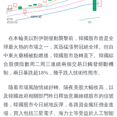
在本輪美以對伊朗發動襲擊前，韓國股市曾是全
球最火熱的市場之一，其迅猛漲勢冠絕全球。但自
中東火藥桶被點燃後，韓國股市急轉直下。韓國綜
合股價指數周二周三連續兩個交易日觸發熔斷機
制，兩日暴跌超18%，幾乎跌入技術性熊市。
隨着市場風險情緒好轉、隔夜美股大幅收高，以
及韓國政府相關部門昨日釋放意圖維穩股市的信號
後，韓國股市今日絕地反彈，各路資金瘋狂佣金進
場，買入包括三星電子、海力士等受益於人工智能