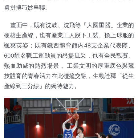
勇拼搏巧妙串聯。
畫面中，既有沈鼓、沈飛等
「
大國重器
」
企業的
硬核生產線，也有產業工人脫下工裝、換上球服的
颯爽英姿；既有鐵西體育館內48支企業代表隊、
600餘名職工運動員的昂揚風采，也有全民觀賽、
熱血助威的熱烈場景 。工業文明的厚重底色與競
技體育的青春活力在此碰撞交融，生動詮釋「從生
產線到三分線」的獨特魅力。