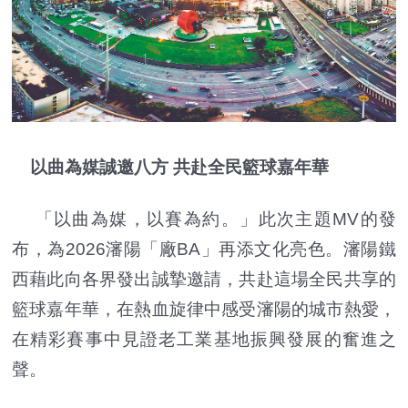
以曲為媒誠邀八方 共赴全民籃球嘉年華
「以曲為媒，以賽為約。」此次主題MV的發
布，為2026瀋陽「廠BA」再添文化亮色。瀋陽鐵
西藉此向各界發出誠摯邀請，共赴這場全民共享的
籃球嘉年華，在熱血旋律中感受瀋陽的城市熱愛，
在精彩賽事中見證老工業基地振興發展的奮進之
聲。