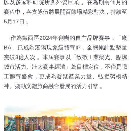
以及多家科研院所與外資巨頭 。在為期兩個月的
賽程中，各支隊伍將展開百餘場精彩對決，持續至
5月17日 。
作為鐵西區2024年創辦的自主品牌賽事，「廠
BA」已成為瀋陽現象級體育IP，全網累計點擊量
突破3億人次 。本屆賽事以「致敬工業榮光、點燃
城市活力、壯大賽事經濟」為目標定位，不僅是職
工體育盛會，更成為凝聚產業力量、弘揚勞模精
神、撬動文體旅商融合發展的活力引擎 。