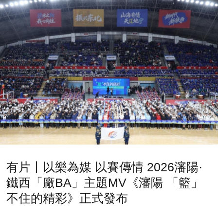
有片丨以樂為媒 以賽傳情 2026瀋陽·
鐵西「廠BA」主題MV《瀋陽 「籃」
不住的精彩》正式發布