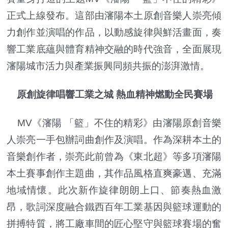
正式上線發布。這部由瀋陽本土原創音樂人崇亮傾
力創作並演唱的作品，以動感旋律與鮮活畫面，奏
響工業底蘊與體育精神交融的時代強音，全面展現
瀋陽城市活力與產業振興同頻共振的澎湃激情。
原創旋律唱響工業之城 熱血精神燃動全民賽場
MV《瀋陽 「籃」不住的精彩》由瀋陽原創音樂
人崇亮一手包辦詞曲創作及演唱。作為深耕本土的
音樂創作者，崇亮此前曾為《東北超》等多項瀋陽
本土賽事創作主題曲，其作品風格直爽豪邁、充滿
地域情懷。此次新作旋律朗朗上口、節奏熱血激
昂，歌詞深度融合鐵西百年工業基因與籃球運動的
拼搏特質，將工廠車間的匠心堅守與籃球賽場的奮