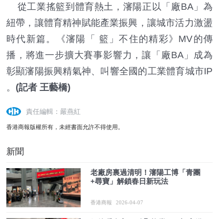
從工業搖籃到體育熱土，瀋陽正以「廠BA」為
紐帶，讓體育精神賦能產業振興，讓城市活力激盪
時代新篇。《瀋陽「 籃」不住的精彩》MV的傳
播，將進一步擴大賽事影響力，讓「廠BA」成為
彰顯瀋陽振興精氣神、叫響全國的工業體育城市IP
。
(記者 王藝橋)
責任編輯：嚴燕紅
香港商報版權所有，未經書面允許不得使用。
新聞
老廠房裏過清明！瀋陽工博「青團
+尋寶」解鎖春日新玩法
香港商報
2026-04-07