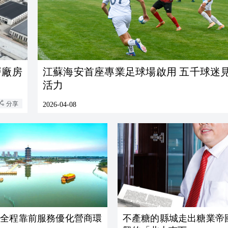
層廠房
江蘇海安首座專業足球場啟用 五千球迷
活力
分享
2026-04-08
河全程靠前服務優化營商環
不產糖的縣城走出糖業帝