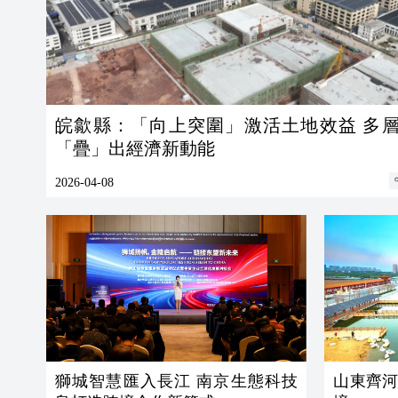
皖歙縣：「向上突圍」激活土地效益 多
「疊」出經濟新動能
2026-04-08
獅城智慧匯入長江 南京生態科技
山東齊