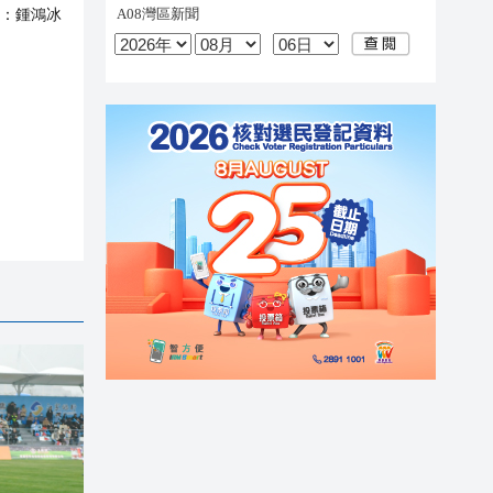
：
鍾鴻冰