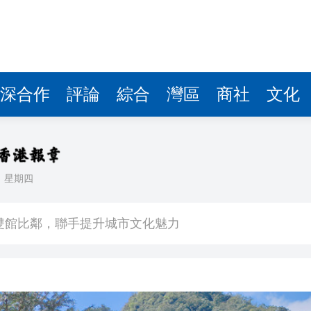
深合作
評論
綜合
灣區
商社
文化
日
星期四
場不變
奇蹟 科技美術雙館比鄰，聯手提升城市文化魅力
件 食環署勒令關閉報警處理
嚴懲發表叛國言論的「爆料者」
點