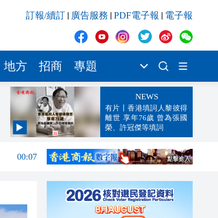
訂報/續訂
廣告服務
PDF電子報
電子報
|
|
|
地方
招商
專題
NEWS
有片丨香港填詞人黎彼得
離世 享年76歲 曾為張國
榮、許冠傑等填詞
00:19
00:07
23:38
23:35
23:17