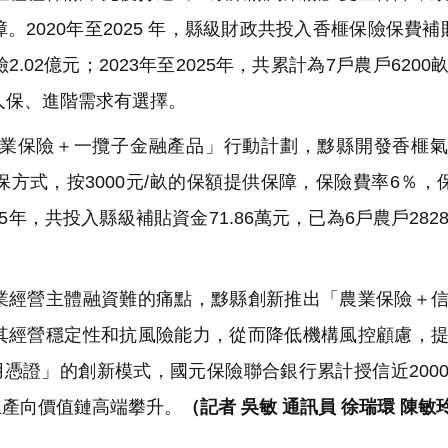
020年至2025 年，縣級財政共投入香榧保險保費補貼9
.02億元；2023年至2025年，共累計為7戶農戶6200
人保、進階需求有選擇。
業保險＋一攬子金融產品」行動計劃，黟縣開發香榧氣
式，按3000元/畝的保額提供保障，保險費率6％，保
25年，共投入縣級補貼資金71.86萬元，已為6戶農戶282
經營主體融資難的痛點，黟縣創新推出「農業保險＋信
其經營穩定性和抗風險能力，從而降低機構風控顧慮，
信用憑證」的創新模式，國元保險聯合銀行累計授信近200
生產向價值鏈高端攀升。
（記者 吳敏 通訊員 徐瑞環 陳敏