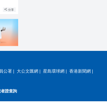
分享
員公署
|
大公文匯網
|
星島環球網
|
香港新聞網
|
記者證查詢