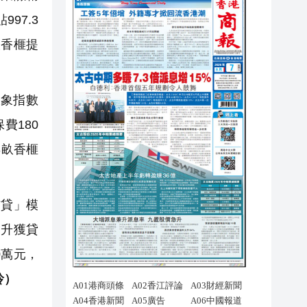
97.3
畝香榧提
象指數
費180
8畝香榧
貸」模
提升獲貸
0萬元，
玲）