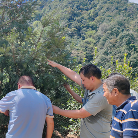
正遇晚高峰 情況危急 鐵騎交警一路開道護送
危駕被捕
飲食正在毀掉很多老人的晚年健康