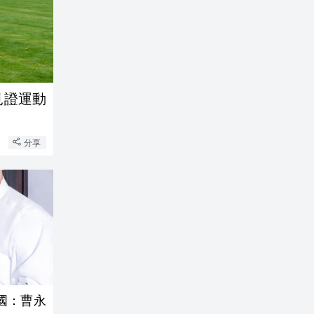
見證運動
分享
國：曹永