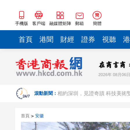
簡
手機版
客戶端
融媒體矩陣
郵箱
簡體
首頁
港聞
財經
證券
視聽
港
2026年 08月06
歐足聯：抵制國際足聯賽事立
相約深圳，見證
滾動新聞：
跑馬地私人泳池救生員涉用假證
首頁
安徽
>
特朗普否認美國彈藥短缺 稱將
美股觀望非農數據 道指跌逾百