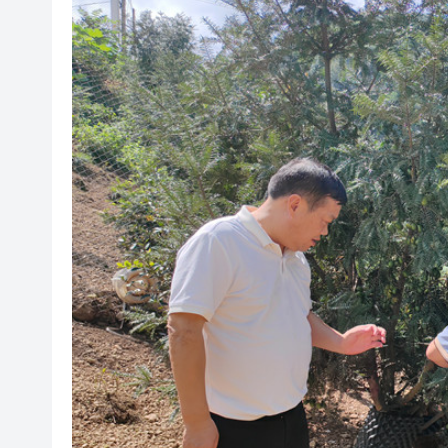
有片丨孕婦羊水破裂即將臨盆 
東涌巴士撞電單車 巴士司機涉
有片丨清淡不等於吃素！ 清淡