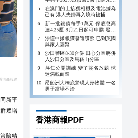
年追數
在澳門的士拾獲相機及電池據為
己有 港人夫婦再入境時被捕
新一批銀債每手1萬元 保底息高
達4.25厘 8月21日起可申購 發行
金額最多550億
涂謹申據報獲發還護照 已到英國
與家人團聚
沙田警區8·30合併 田心分區將併
入沙田分區及馬鞍山分區
拜仁公開訓練 變了簽名放題 球
迷滿載而歸
香港商報網
昂船洲大橋底驚現人形物體 一名
男子當場不治
同新平
動群眾增
香港商報PDF
策險精