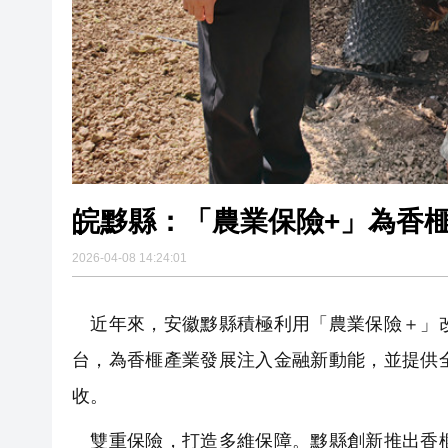
皖黟縣：「農業保險+」為香
2026-04-08 14:24:01
近年來，安徽黟縣積極利用「農業保險＋」改
台，為香榧產業發展注入金融新動能，並提供
收。
雙重保險，打造多維保障。黟縣創新推出香榧