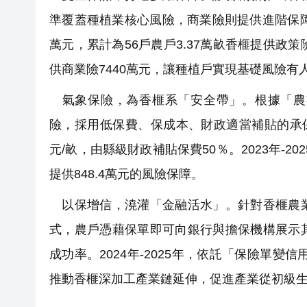
準覆蓋種植業核心風險，商業險則提供進階保障。2
萬元，累計為56戶農戶3.37萬畝香榧提供政策險2
供商業險7440萬元，讓種植戶實現基礎風險有
氣象保險，為香榧系「安全帶」。根據「農
險，採用低保費、保成本、財政適當補貼的承保方
元/畝，由縣級財政補貼保費50％。2023年-20
提供848.4萬元的風險保障。
以保增信，澆灌「金融活水」。針對香榧農業
式，農戶憑藉保單即可向銀行與擔保機構展示
成功率。2024年-2025年，依託「保險單變
推動香榧深加工產業鏈延伸，促進產業從初級