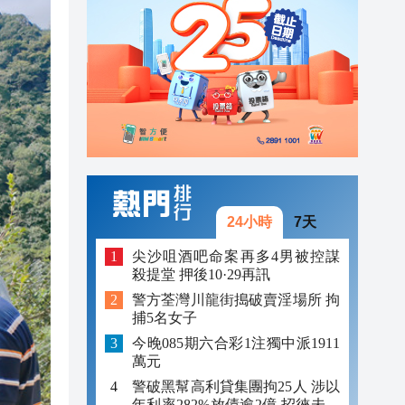
23:12
23:12
23:00
24小時
7天
尖沙咀酒吧命案再多4男被控謀
殺提堂 押後10·29再訊
警方荃灣川龍街搗破賣淫場所 拘
捕5名女子
今晚085期六合彩1注獨中派1911
萬元
警破黑幫高利貸集團拘25人 涉以
年利率282%放債逾2億 招徠未成