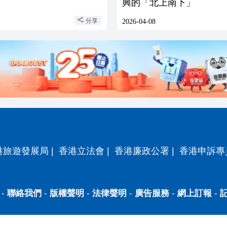
興的「北上南下」
分享
2026-04-08
港旅遊發展局
|
香港立法會
|
香港廉政公署
|
香港申訴專
-
聯絡我們
-
版權聲明
-
法律聲明
-
廣告服務
-
網上訂報
-