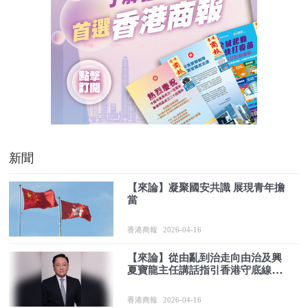
新聞
【來論】凝聚國安共識 展現青年擔
當
香港商報
2026-04-16
【來論】從由亂到治走向由治及興
夏寶龍主任講話指引香港守底線贏
未來
香港商報
2026-04-16