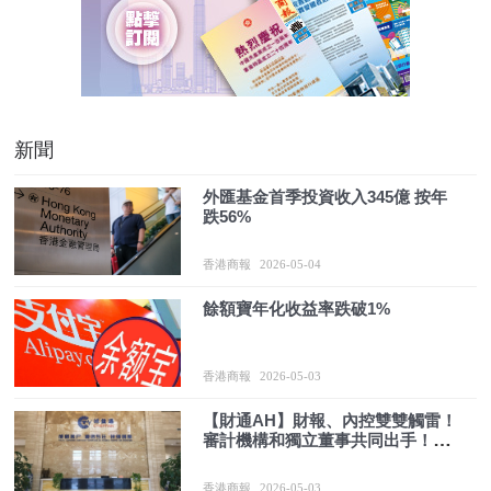
新聞
外匯基金首季投資收入345億 按年
跌56%
香港商報
2026-05-04
餘額寶年化收益率跌破1%
香港商報
2026-05-03
【財通AH】財報、內控雙雙觸雷！
審計機構和獨立董事共同出手！誠
益通深陷退市泥沼
香港商報
2026-05-03