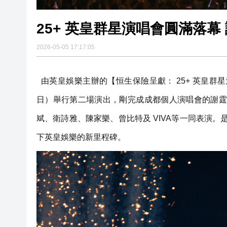
25+ 英皇群星演唱會圓滿落
2026-05-05 17:17:05
由英皇娛樂主辦的【恒生保險呈獻： 25+ 英皇群星演
日）舉行第二場演出，剛完成成都個人演唱會的謝霆鋒
斌、衛詩雅、陳家樂、曾比特及 VIVA等一同表演
下英皇娛樂的新里程碑。