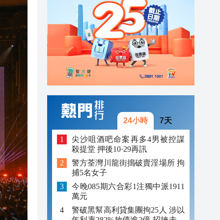
23:12
23:12
23:00
24小時
7天
尖沙咀酒吧命案再多4男被控謀
殺提堂 押後10·29再訊
警方荃灣川龍街搗破賣淫場所 拘
捕5名女子
今晚085期六合彩1注獨中派1911
萬元
警破黑幫高利貸集團拘25人 涉以
年利率282%放債逾2億 招徠未成