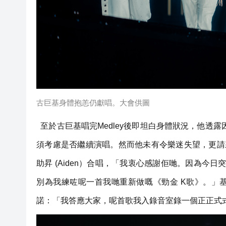
古巨基身體抱恙仍獻唱。大會供圖
至於古巨基唱完Medley後即坦白身體狀況，他透
須考慮是否繼續演唱。然而他未有令樂迷失望，更請來四位新
助昇 (Aiden）合唱，「我衷心感謝佢哋。因為
別為我練咗呢一首我哋重新做嘅《勁金 K歌》。」
諾：「我答應大家，呢首歌我入錄音室錄一個正正式