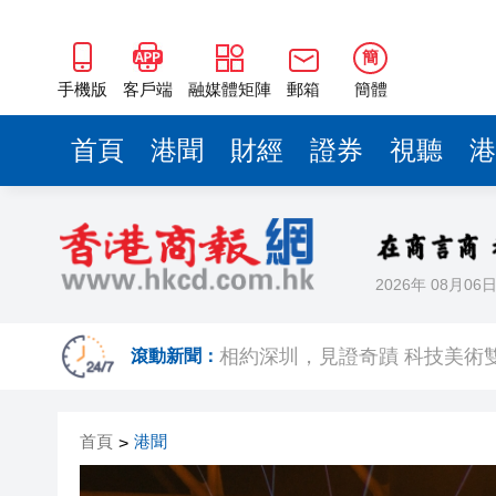
簡
手機版
客戶端
融媒體矩陣
郵箱
簡體
首頁
港聞
財經
證券
視聽
港
2026年 08月06
歐足聯：抵制國際足聯賽事立
相約深圳，見證
滾動新聞：
跑馬地私人泳池救生員涉用假證
首頁
港聞
>
特朗普否認美國彈藥短缺 稱將
美股觀望非農數據 道指跌逾百