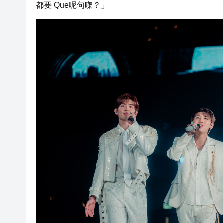
都要 Que呢句㗎？」