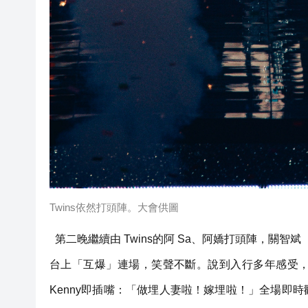
Twins依然打頭陣。大會供圖
第二晚繼續由 Twins的阿 Sa、阿嬌打頭陣，關智斌
台上「互爆」連場，笑聲不斷。說到入行多年感受，
Kenny即插嘴：「做埋人妻啦！嫁埋啦！」全場即