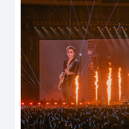
有片丨孕婦羊水破裂即將臨盆 
東涌巴士撞電單車 巴士司機涉
有片丨清淡不等於吃素！ 清淡