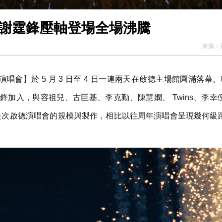
幕 謝霆鋒壓軸登場全場沸騰
來源：
唱會】於 5 月 3 日至 4 日一連兩天在啟德主場館圓滿落幕。
加入，與容祖兒、古巨基、李克勤、陳慧嫻、 Twins、李幸
。是次啟德演唱會的規模與製作，相比以往周年演唱會呈現幾何級