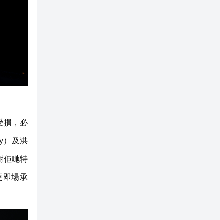
受損，必
dy）及洪
謝佢哋特
更即場承