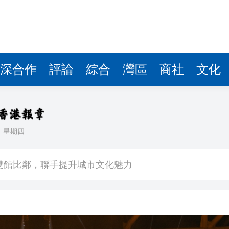
深合作
評論
綜合
灣區
商社
文化
日
星期四
場不變
奇蹟 科技美術雙館比鄰，聯手提升城市文化魅力
件 食環署勒令關閉報警處理
嚴懲發表叛國言論的「爆料者」
點