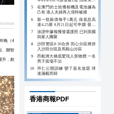
年追數
在澳門的士拾獲相機及電池據為
己有 港人夫婦再入境時被捕
新一批銀債每手1萬元 保底息高
香港商報網
達4.25厘 8月21日起可申購 發行
金額最多550億
涂謹申據報獲發還護照 已到英國
與家人團聚
昨晚（4
沙田警區8·30合併 田心分區將併
入沙田分區及馬鞍山分區
倪、關智
昂船洲大橋底驚現人形物體 一名
躍升，創
男子當場不治
拜仁公開訓練 變了簽名放題 球
迷滿載而歸
香港商報PDF