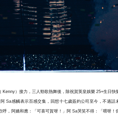
（ Kenny）接力，三人勁歌熱舞後，除祝賀英皇娛樂 25+生日
阿 Sa感觸表示百感交集，回想十七歲簽約公司至今，不過話
時歡呼，阿嬌和應：「可喜可賀呀！」阿 Sa哭笑不得：「喂呀！