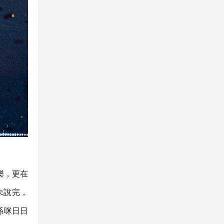
快樂，更在
未說完，
係咪日日