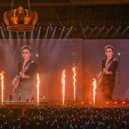
正遇晚高峰 情況危急 鐵騎交警一路開道護送
危駕被捕
飲食正在毀掉很多老人的晚年健康