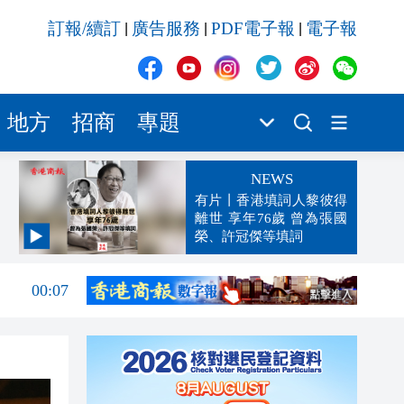
訂報/續訂
廣告服務
PDF電子報
電子報
|
|
|
地方
招商
專題
NEWS
有片丨香港填詞人黎彼得
離世 享年76歲 曾為張國
榮、許冠傑等填詞
00:19
00:07
23:38
23:35
23:17