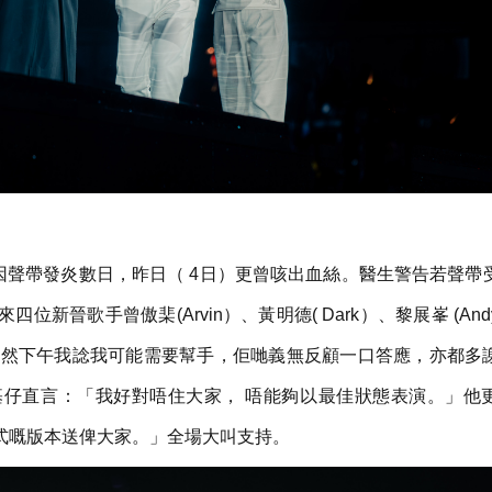
露因聲帶發炎數日，昨日（ 4日）更曾咳出血絲。醫生警告若聲帶
晉歌手曾傲棐(Arvin）、黃明德( Dark）、黎展峯 (An
今日突然下午我諗我可能需要幫手，佢哋義無反顧一口答應，亦都多
基仔直言：「我好對唔住大家， 唔能夠以最佳狀態表演。」他
式嘅版本送俾大家。」全場大叫支持。