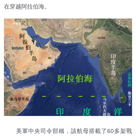
在穿越阿拉伯海。
美軍中央司令部稱，該航母搭載了60多架戰