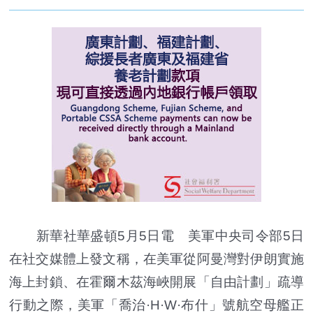
新華社華盛頓5月5日電 美軍中央司令部5日
在社交媒體上發文稱，在美軍從阿曼灣對伊朗實施
海上封鎖、在霍爾木茲海峽開展「自由計劃」疏導
行動之際，美軍「喬治·H·W·布什」號航空母艦正