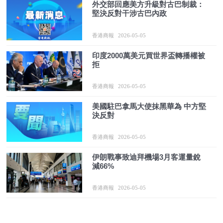
外交部回應美方升級對古巴制裁：
堅決反對干涉古巴內政
香港商報
2026-05-05
印度2000萬美元買世界盃轉播權被
拒
香港商報
2026-05-05
美國駐巴拿馬大使抹黑華為 中方堅
決反對
香港商報
2026-05-05
伊朗戰事致迪拜機場3月客運量銳
減66%
香港商報
2026-05-05