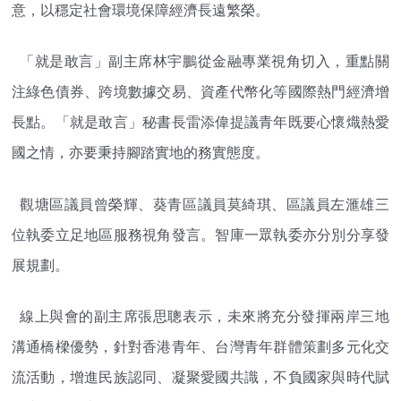
意，以穩定社會環境保障經濟長遠繁榮。
「就是敢言」副主席林宇鵬從金融專業視角切入，重點關
注綠色債券、跨境數據交易、資產代幣化等國際熱門經濟增
長點。「就是敢言」秘書長雷添偉提議青年既要心懷熾熱愛
國之情，亦要秉持腳踏實地的務實態度。
觀塘區議員曾榮輝、葵青區議員莫綺琪、區議員左滙雄三
位執委立足地區服務視角發言。智庫一眾執委亦分別分享發
展規劃。
線上與會的副主席張思聰表示，未來將充分發揮兩岸三地
溝通橋樑優勢，針對香港青年、台灣青年群體策劃多元化交
流活動，增進民族認同、凝聚愛國共識，不負國家與時代賦