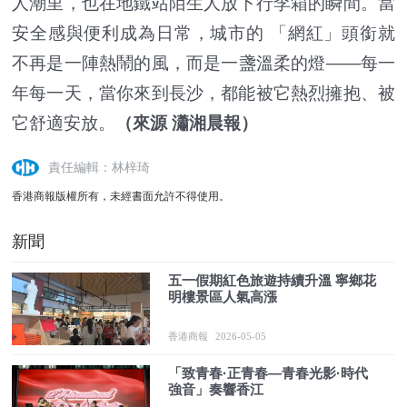
人潮里，也在地鐵站陌生人放下行李箱的瞬間。當
安全感與便利成為日常，城市的 「網紅」頭銜就
不再是一陣熱鬧的風，而是一盞溫柔的燈——每一
年每一天，當你來到長沙，都能被它熱烈擁抱、被
它舒適安放。
（來源 瀟湘晨報）
責任編輯：林梓琦
香港商報版權所有，未經書面允許不得使用。
新聞
五一假期紅色旅遊持續升溫 寧鄉花
明樓景區人氣高漲
香港商報
2026-05-05
「致青春·正青春—青春光影·時代
強音」奏響香江