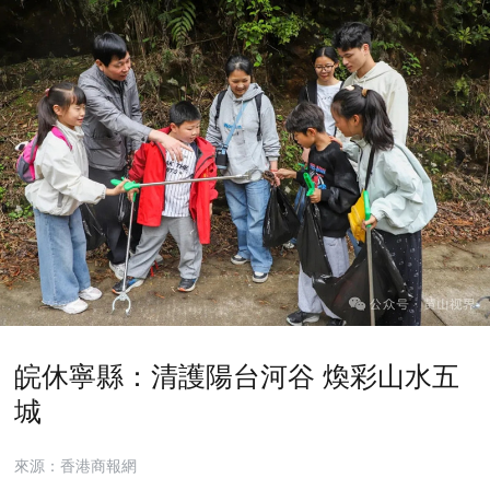
皖休寧縣：清護陽台河谷 煥彩山水五
城
來源：香港商報網