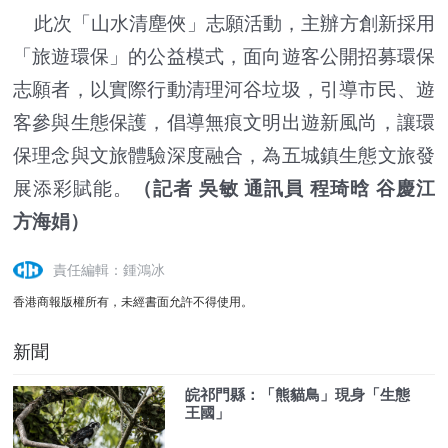
此次「山水清塵俠」志願活動，主辦方創新採用
「旅遊環保」的公益模式，面向遊客公開招募環保
志願者，以實際行動清理河谷垃圾，引導市民、遊
客參與生態保護，倡導無痕文明出遊新風尚，讓環
保理念與文旅體驗深度融合，為五城鎮生態文旅發
展添彩賦能。
（記者 吳敏 通訊員 程琦晗 谷慶江
方海娟）
責任編輯：鍾鴻冰
香港商報版權所有，未經書面允許不得使用。
新聞
皖祁門縣：「熊貓鳥」現身「生態
王國」