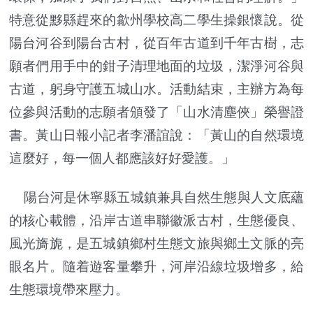
特意從黟縣趕來的歙州學校高二學生操銀懷說。從
陽台河谷到陽台古村，從百年古道到千年古樹，志
願者們用手中的鉗子清理地面的垃圾，潔淨河谷與
古道，躬身守護五城山水。活動結束，主辦方為每
位參與活動的志願者頒發了「山水清塵俠」榮譽證
書。黃山日報小記者李潘誼說：「黃山的自然環境
這麼好，每一個人都應該好好愛護。」
陽台河是休寧縣五城鎮兼具自然生態與人文底蘊
的核心載體，沿岸古道串聯徽派古村，生態優良、
風光旖旎，是五城鎮鄉村生態文旅與鄉土文脈的亮
眼名片。隨着遊客量攀升，河岸沿線垃圾增多，給
生態環境帶來壓力。