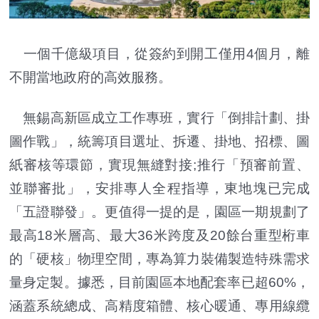
一個千億級項目，從簽約到開工僅用4個月，離
不開當地政府的高效服務。
無錫高新區成立工作專班，實行「倒排計劃、掛
圖作戰」，統籌項目選址、拆遷、掛地、招標、圖
紙審核等環節，實現無縫對接;推行「預審前置、
並聯審批」，安排專人全程指導，東地塊已完成
「五證聯發」。更值得一提的是，園區一期規劃了
最高18米層高、最大36米跨度及20餘台重型桁車
的「硬核」物理空間，專為算力裝備製造特殊需求
量身定製。據悉，目前園區本地配套率已超60%，
涵蓋系統總成、高精度箱體、核心暖通、專用線纜