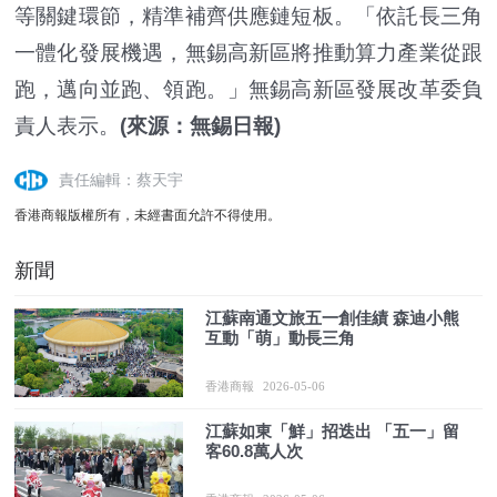
等關鍵環節，精準補齊供應鏈短板。「依託長三角
一體化發展機遇，無錫高新區將推動算力產業從跟
跑，邁向並跑、領跑。」無錫高新區發展改革委負
責人表示。
(來源：無錫日報)
責任編輯：蔡天宇
香港商報版權所有，未經書面允許不得使用。
新聞
江蘇南通文旅五一創佳績 森迪小熊
互動「萌」動長三角
香港商報
2026-05-06
江蘇如東「鮮」招迭出 「五一」留
客60.8萬人次