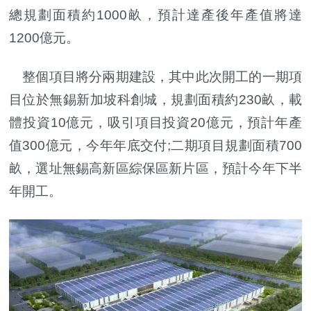
總規劃面積約1000畝，預計達產後年產值將達
1200億元。
整個項目將分兩期建設，其中此次開工的一期項
目位於無錫新加坡科創城，規劃面積約230畝，載
體投資10億元，吸引項目投資20億元，預計年產
值300億元，今年年底交付;二期項目規劃面積700
畝，選址無錫高新區綜保區新片區，預計今年下半
年開工。