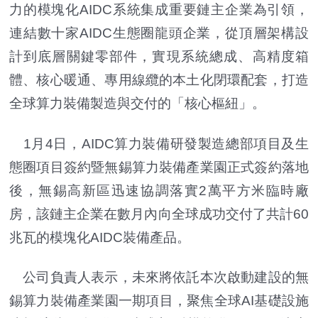
力的模塊化AIDC系統集成重要鏈主企業為引領，
連結數十家AIDC生態圈龍頭企業，從頂層架構設
計到底層關鍵零部件，實現系統總成、高精度箱
體、核心暖通、專用線纜的本土化閉環配套，打造
全球算力裝備製造與交付的「核心樞紐」。
1月4日，AIDC算力裝備研發製造總部項目及生
態圈項目簽約暨無錫算力裝備產業園正式簽約落地
後，無錫高新區迅速協調落實2萬平方米臨時廠
房，該鏈主企業在數月內向全球成功交付了共計60
兆瓦的模塊化AIDC裝備產品。
公司負責人表示，未來將依託本次啟動建設的無
錫算力裝備產業園一期項目，聚焦全球AI基礎設施