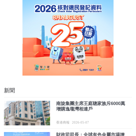
新聞
南旋集團主席王庭聰家族斥6000萬
增購逸瓏灣相連戶
香港商報
2026-05-07
財政司司長：全球有色金屬市場增