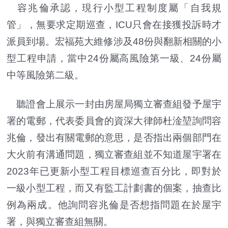
容兆倫承認，現行小型工程制度屬「自我規
管」，無要求定期巡查，ICU只會在接獲投訴時才
派員到場。宏福苑大維修涉及48份與翻新相關的小
型工程申請，當中24份屬高風險第一級、24份屬
中等風險第二級。
聽證會上展示一封由房屋局獨立審查組發予屋宇
署的電郵，代表委員會的資深大律師杜淦堃詢問容
兆倫，發出有關電郵的意思，是否指出兩個部門在
大火前有溝通問題，獨立審查組並不知道屋宇署在
2023年已更新小型工程目標巡查百分比，即對於
一級小型工程，而又有監工計劃書的個案，抽查比
例為兩成。他詢問容兆倫是否想指問題在於屋宇
署，與獨立審查組無關。