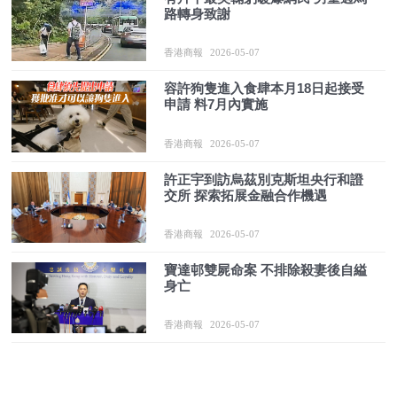
路轉身致謝
香港商報
2026-05-07
容許狗隻進入食肆本月18日起接受
申請 料7月內實施
香港商報
2026-05-07
許正宇到訪烏茲別克斯坦央行和證
交所 探索拓展金融合作機遇
香港商報
2026-05-07
寶達邨雙屍命案 不排除殺妻後自縊
身亡
香港商報
2026-05-07