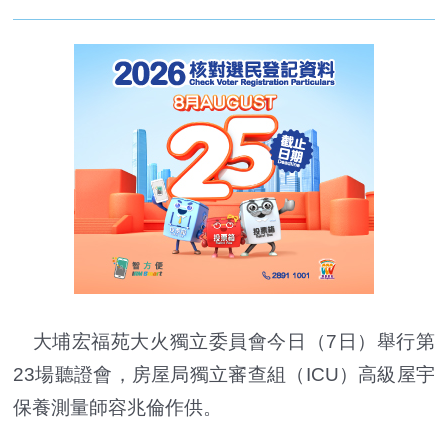
大埔宏福苑大火獨立委員會今日（7日）舉行第
23場聽證會，房屋局獨立審查組（ICU）高級屋宇
保養測量師容兆倫作供。