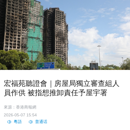
宏福苑聽證會｜房屋局獨立審查組人
員作供 被指想推卸責任予屋宇署
來源：香港商報網
2026-05-07 15:54