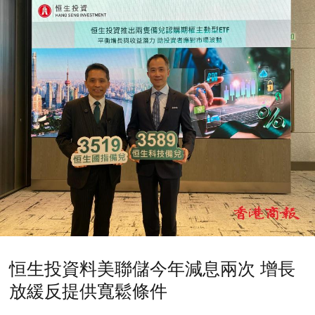
恒生投資料美聯儲今年減息兩次 增長
放緩反提供寬鬆條件