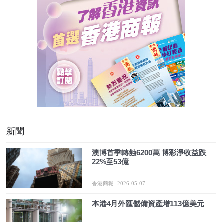
新聞
澳博首季轉蝕6200萬 博彩淨收益跌
22%至53億
香港商報
2026-05-07
本港4月外匯儲備資產增113億美元