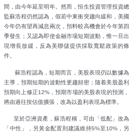
間，由今年延至明年。然而，恒生投資管理投資總
監蘇浩程仍然認為，假若中東衝突趨向緩和，美國
今年仍有望再減息兩次，預料較高機會於今年第四
季發生；又認為即使金融市場短期波動，惟一旦出
現增長放緩，反為美聯儲提供採取寬鬆政策的條
件。
蘇浩程認為，短期而言，美股表現仍以數據為
主導，預期短期的波動性更趨頻密；隨着美股盈利
預期向上修正12%，預期市場的美股表現的預測，
將由過往按估值擴張，改為以盈利表現為標準。
至於亞洲資產，蘇浩程稱，可由「低配」改為
「中性」，另黃金配置則建議維持5%至10%，另