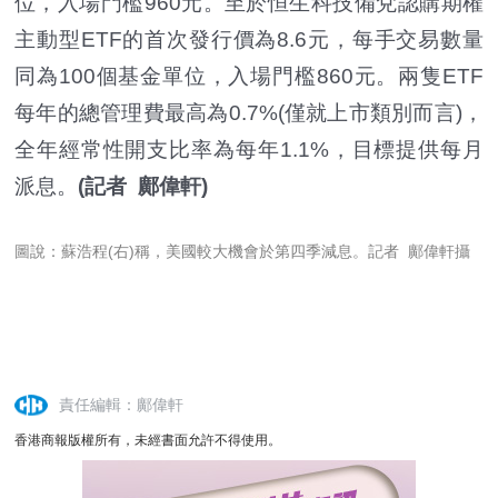
位，入場門檻960元。至於恒生科技備兌認購期權
主動型ETF的首次發行價為8.6元，每手交易數量
同為100個基金單位，入場門檻860元。兩隻ETF
每年的總管理費最高為0.7%(僅就上市類別而言)，
全年經常性開支比率為每年1.1%，目標提供每月
派息。
(記者 鄺偉軒)
圖說：蘇浩程(右)稱，美國較大機會於第四季減息。記者 鄺偉軒攝
責任編輯：鄺偉軒
香港商報版權所有，未經書面允許不得使用。