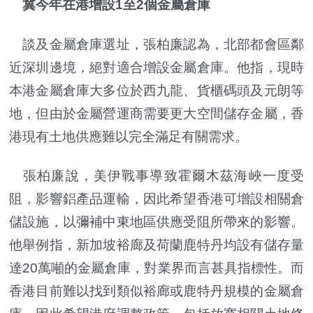
冀今年在港增設1至2個金屬倉庫
談及金屬倉庫選址，張柏廉認為，北部都會區鄰
近深圳邊境，絕對適合增設金屬倉庫。他指，現時
本港金屬倉庫大多位於西九龍、貨櫃碼頭及元朗等
地，但由於金屬營運商需要更大空間儲存金屬，香
港現有土地供應難以完全滿足有關需求。
張柏廉說，美伊戰事導致霍爾木茲海峽一度受
阻，影響鋁產品運輸，因此希望香港可增設相關倉
儲設施，以彌補中東地區供應受阻所帶來的影響。
他舉例指，新加坡裕廊及荷蘭鹿特丹均設有儲存量
達20萬噸的金屬倉庫，對業界而言甚具指標性。而
香港目前難以找到類似裕廊或鹿特丹規模的金屬倉