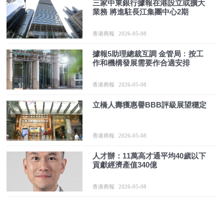
三家中東銀行據報在港設立或擴大
業務 將進駐長江集團中心2期
香港商報
2026-05-08
據報5助理總裁互調 金管局﹕按工
作和機構發展需要作合適安排
香港商報
2026-05-08
立橋人壽獲惠譽BBB評級展望穩定
香港商報
2026-05-08
人才辦：11萬高才通平均40歲以下
貢獻經濟產值340億
香港商報
2026-05-08