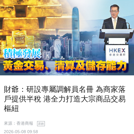
財爺：研設專屬調解員名冊 為商家落
戶提供半稅 港全力打造大宗商品交易
樞紐
來源：香港商報
原創
2026-05-08 09:58