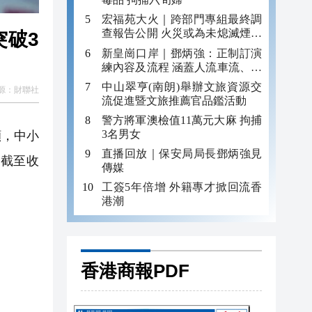
宏福苑大火｜跨部門專組最終調
查報告公開 火災或為未熄滅煙頭
突破3
引發
新皇崗口岸｜鄧炳強：正制訂演
練內容及流程 涵蓋人流車流、緊
急應變等
中山翠亨(南朗)舉辦文旅資源交
源：
財聯社
流促進暨文旅推薦官品鑑活動
警方將軍澳檢值11萬元大麻 拘捕
3名男女
顯，中小
直播回放｜保安局局長鄧炳強見
。截至收
傳媒
工簽5年倍增 外籍專才掀回流香
港潮
香港商報PDF