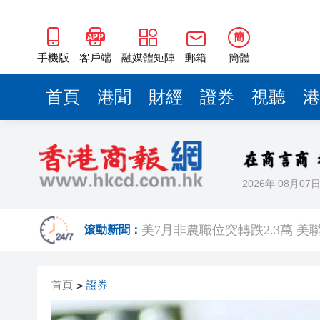
簡
手機版
客戶端
融媒體矩陣
郵箱
簡體
首頁
港聞
財經
證券
視聽
港
2026年 08月07
有片丨宇樹科技IPO路演現場 
滾動新聞：
美7月非農職位突轉跌2.3萬 
超多優惠產品集中上線！2026
首頁
證券
>
共