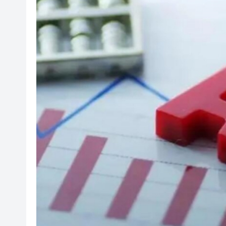
有片丨港產AI餐飲服務系統 機
警方元朗破工廈毒品倉 拘24歲黑
市場料美聯儲年底前加息概率超
相約深圳 見證奇蹟 | 科技坐