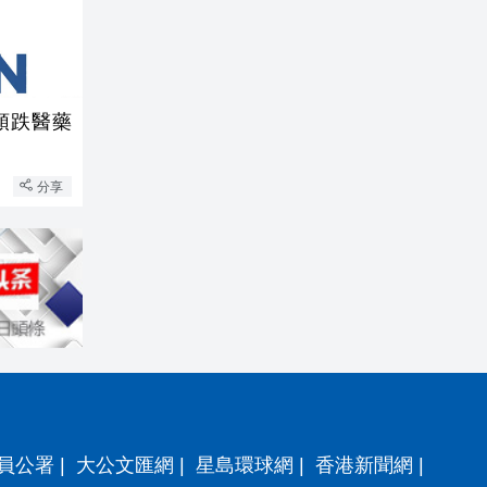
領跌醫藥
分享
員公署
|
大公文匯網
|
星島環球網
|
香港新聞網
|