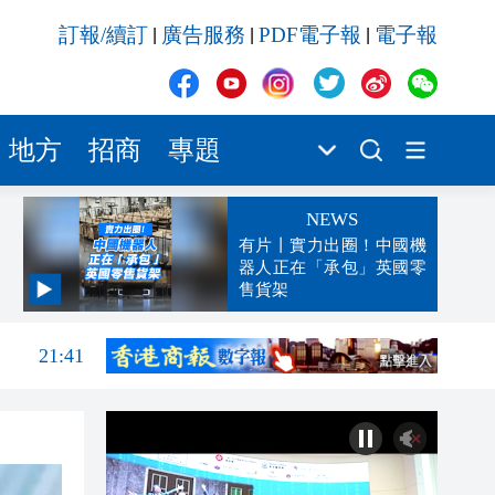
訂報/續訂
廣告服務
PDF電子報
電子報
|
|
|
地方
招商
專題
NEWS
有片丨實力出圈！中國機
器人正在「承包」英國零
售貨架
21:57
21:41
21:30
21:29