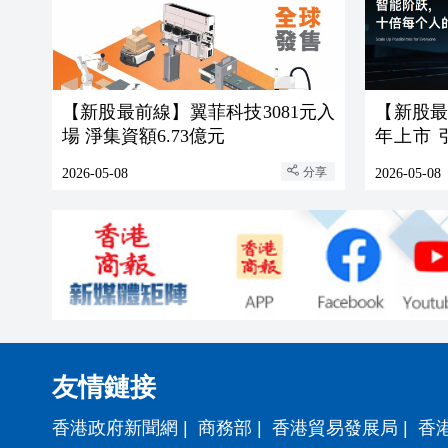
【新股最前線】翼菲科技3081元入
【新股
場 淨集資額6.73億元
年上市 引中興等為最新一輪投資
者
分享
2026-05-08
2026-05-08
友情鏈接
香港政府新聞網
|
商務部
|
香港貿易發展局
|
香