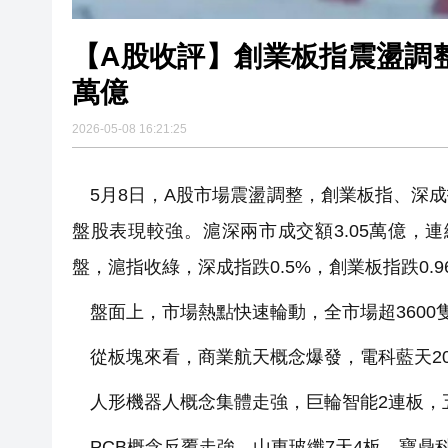
【A股收評】創業板指震盪調整
萬億
2026-05-08 16:21:25
5月8日，A股市場震盪調整，創業板指、深成
盤股表現較強。滬深兩市成交額3.05萬億，
盤，滬指收綠，深成指跌0.5%，創業板指跌0.9
盤面上，市場熱點快速輪動，全市場超3600
從板塊來看，商業航天概念爆發，電科藍天20
人形機器人概念集體走強，巨輪智能2連板，
PCB概念反覆走強，山東玻纖7天4板，寶鼎科