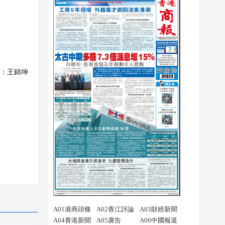
：
王錦坤