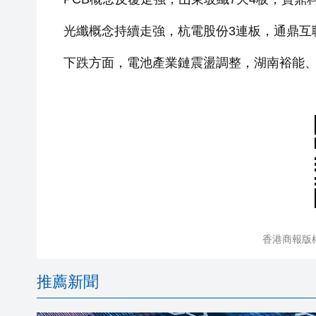
光纖概念持續走強，杭電股份3連板，通鼎互
下跌方面，電池產業鏈震盪調整，湖南裕能、
香港商報版
推薦新聞