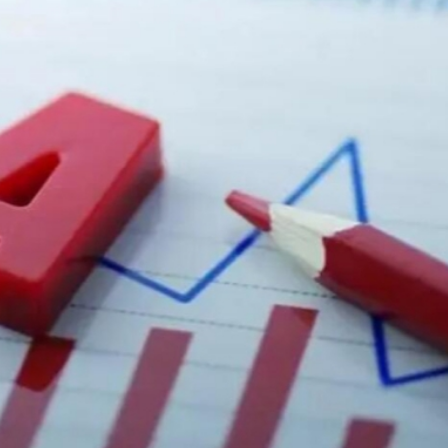
場首度登場 旅客讚方便精準
幫男 檢100萬元依托咪酯
80%
進車廂，公交開成了深圳創新「流動名片」