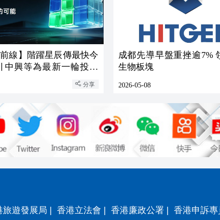
最前線】階躍星辰傳最快今
成都先導早盤重挫逾7% 
生物板塊
分享
2026-05-08
港旅遊發展局
|
香港立法會
|
香港廉政公署
|
香港申訴專