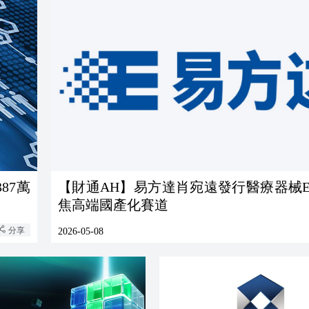
87萬
【財通AH】易方達肖宛遠發行醫療器械E
焦高端國產化賽道
分享
2026-05-08