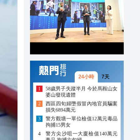
21:01
20:54
20:39
20:32
24小時
7天
58歲男子失蹤半月 今於馬鞍山女
婆山發現遺體
西區四旬婦墮假冒內地官員騙案
損失6894萬元
警方觀塘一單位檢值12萬元毒品
拘捕15男女
警方尖沙咀一大廈檢值140萬元
毒品 拘捕六旬婦