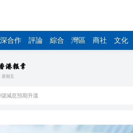
深合作
評論
綜合
灣區
商社
文化
日
星期五
CEO王興興發聲：讓人工智能為社會服務
美聯儲減息預期升溫
年深圳體育消費嘉年華啟動
建灣區拔尖人才培育新平台 石門教育集團與佛山暨大港澳子弟學校簽約