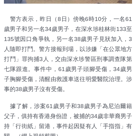
警方表示，昨日（8日）傍晚6時10分，一名61
歲男子和另一名34歲男子，在深水埗桂林街133至
135號因口角爭執，另一名38歲男子見狀加入，3
人隨即打鬥。警方接報到場，以涉嫌「在公眾地方
打鬥」罪拘捕3人，交由深水埗警區刑事調查隊第
七隊跟進。事件中，61歲男子頭腳受傷，34歲男
子胸腳受傷，清醒由救護車送往明愛醫院治理。涉
事的38歲男子沒有受傷。
據了解，涉案61歲男子和38歲男子為尼泊爾籍
父子，俱持有香港身份證，被捕的34歲非華裔男子
持「行街紙」留港，事件起因疑有人「手指指」有