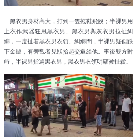
黑衣男身材高大，打到一隻拖鞋飛脫；半裸男用
上衣作武器狂甩黑衣男。黑衣男與灰衣男拉扯糾
纏，一度扯着黑衣男衣領。糾纏間，半裸男疑似跌
下金鏈，有旁觀者見狀拾起交還給他。事後雙方對
峙，半裸男指罵黑衣男，黑衣男衣領明顯被扯鬆。