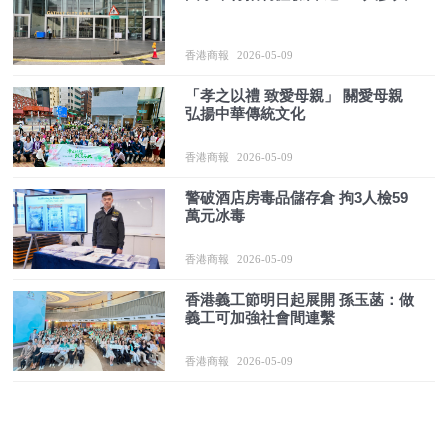
香港商報
2026-05-09
「孝之以禮 致愛母親」 關愛母親
弘揚中華傳統文化
香港商報
2026-05-09
警破酒店房毒品儲存倉 拘3人檢59
萬元冰毒
香港商報
2026-05-09
香港義工節明日起展開 孫玉菡：做
義工可加強社會間連繫
香港商報
2026-05-09