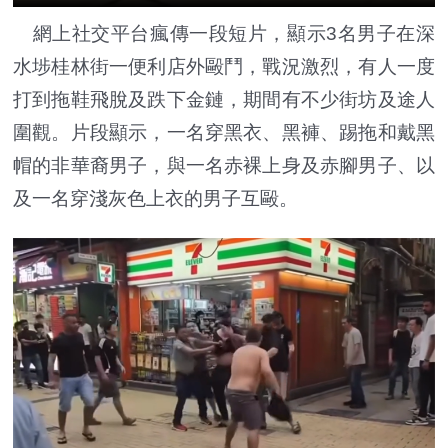
網上社交平台瘋傳一段短片，顯示3名男子在深
水埗桂林街一便利店外毆鬥，戰況激烈，有人一度
打到拖鞋飛脫及跌下金鏈，期間有不少街坊及途人
圍觀。片段顯示，一名穿黑衣、黑褲、踢拖和戴黑
帽的非華裔男子，與一名赤裸上身及赤腳男子、以
及一名穿淺灰色上衣的男子互毆。