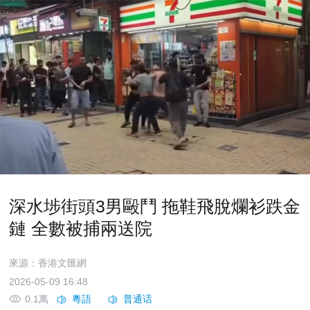
深水埗街頭3男毆鬥 拖鞋飛脫爛衫跌金
鏈 全數被捕兩送院
來源：香港文匯網
2026-05-09 16:48
0.1萬