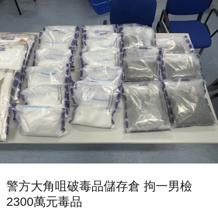
警方大角咀破毒品儲存倉 拘一男檢
2300萬元毒品