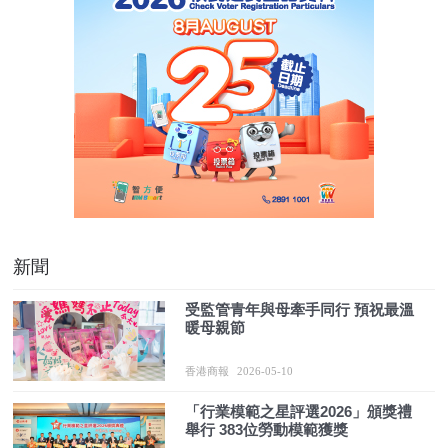
新聞
受監管青年與母牽手同行 預祝最溫
暖母親節
香港商報
2026-05-10
「行業模範之星評選2026」頒獎禮
舉行 383位勞動模範獲獎