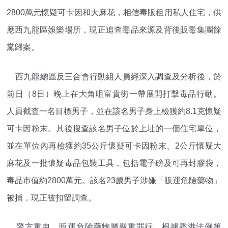
2800萬元懷疑可卡因和大麻花，相信毒販租用私人住宅，供
應西九龍區娛樂場所，現正追查毒品來源及背後販毒集團餘
黨歸案。
西九龍總區反三合會行動組人員經深入調查及分析後，於
前日（8日）晚上在大角咀富貴街一帶展開打擊毒品行動。
人員截查一名目標男子，並在該名男子身上檢獲約8.1克懷疑
可卡因粉末。其後搜查該名男子位於上址的一個住宅單位，
並在單位內再檢獲約35公斤懷疑可卡因粉末、2公斤懷疑大
麻花及一批懷疑毒品包裝工具，包括電子磅及可再封膠袋，
毒品市值約2800萬元。該名23歲男子涉嫌「販運危險藥物」
被捕，現正被扣留調查。
警方重申，販運危險藥物屬嚴重罪行，根據香港法例第