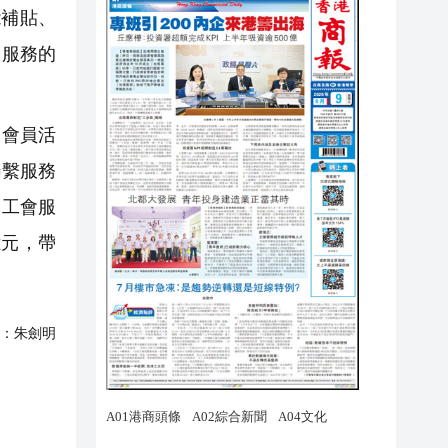
補貼、
會服務的
、會員活
聯繫服務
個工會服
億元，帶
：
朱劍明