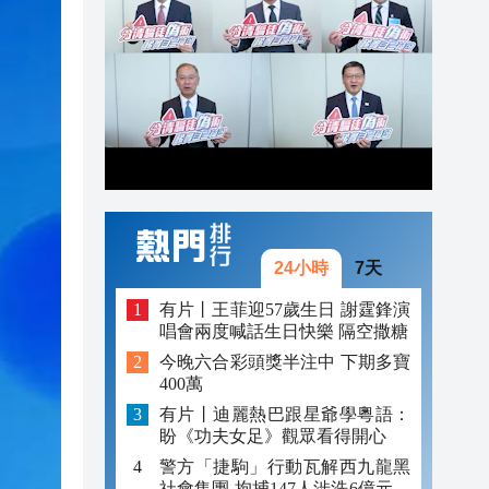
17:20
17:18
16:53
16:45
24小時
7天
有片丨王菲迎57歲生日 謝霆鋒演
唱會兩度喊話生日快樂 隔空撒糖
今晚六合彩頭獎半注中 下期多寶
400萬
有片丨迪麗熱巴跟星爺學粵語：
盼《功夫女足》觀眾看得開心
警方「捷駒」行動瓦解西九龍黑
社會集團 拘捕147人涉洗6億元黑