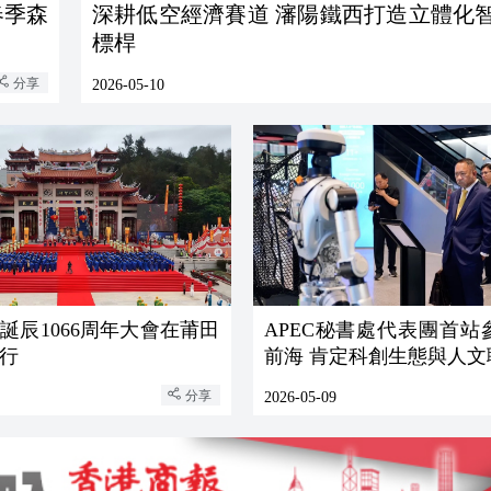
春季森
深耕低空經濟賽道 瀋陽鐵西打造立體化
標桿
分享
2026-05-10
誕辰1066周年大會在莆田
APEC秘書處代表團首站
行
前海 肯定科創生態與人
分享
2026-05-09