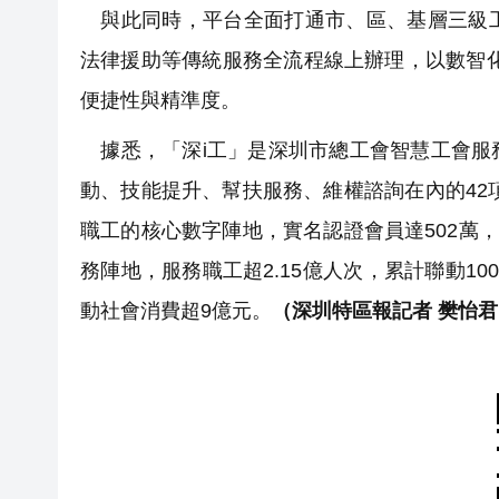
與此同時，平台全面打通市、區、基層三級工
法律援助等傳統服務全流程線上辦理，以數智
便捷性與精準度。
據悉，「深i工」是深圳市總工會智慧工會服
動、技能提升、幫扶服務、維權諮詢在內的42
職工的核心數字陣地，實名認證會員達502萬，頁
務陣地，服務職工超2.15億人次，累計聯動10
動社會消費超9億元。
（深圳特區報記者 樊怡君