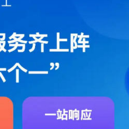
遊客旅遊體驗 將完善產品和服務
家超：首份五年規劃 三季度揭盅
5男女涉款210萬元
重新開放