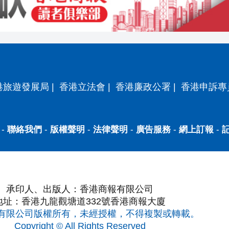
港旅遊發展局
|
香港立法會
|
香港廉政公署
|
香港申訴專
-
聯絡我們
-
版權聲明
-
法律聲明
-
廣告服務
-
網上訂報
-
承印人、出版人：香港商報有限公司
地址：香港九龍觀塘道332號香港商報大廈
有限公司版權所有，未經授權，不得複製或轉載。
Copyright © All Rights Reserved