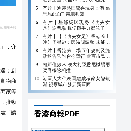
錢
有片丨迪麗熱巴驚喜現身香港 高
馬尾配白T 美麗明豔
有片丨星爺媽咪現身《功夫女
深圳特區報
足》謝票場 親切揮手力挺兒子
有片丨【《功夫女足》香港將上
映】周星馳：因時間調整 未能製
工」，介
作粵語版 對此深表遺憾
有片丨香港第二場五年規劃及施
政報告諮詢會今舉行 逾百市民出
席
相距僅數米 澳大利亞悉尼機場兩
達；創
架客機險相撞
港區人大代表團繼續考察安徽蕪
換實物商
湖 視察城市發展新舊面
惠商家等
口，推動
香港商報PDF
構建「讀