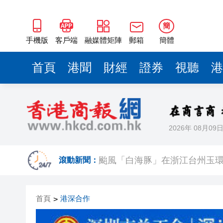
簡
手機版
客戶端
融媒體矩陣
郵箱
簡體
首頁
港聞
財經
證券
視聽
港
2026年 08月09
調查發現港漂「越住越愛港」 居
滾動新聞：
颱風「白海豚」在浙江台州玉環
【市場慧眼】宇樹IPO點燃重
首頁
港深合作
>
【商報評論】福州行 讀懂中國