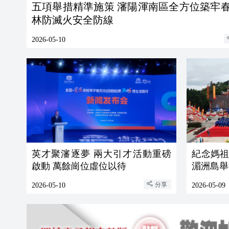
五項舉措精準施策 瀋陽渾南區全方位築牢
林防滅火安全防線
2026-05-10
英才聚瀋逐夢 兩大引才活動重磅
紀念媽祖
啟動 萬餘崗位虛位以待
湄洲島舉
分享
2026-05-10
2026-05-09