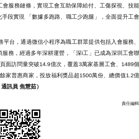
會服務鏈條，實現工會互助保障給付、工傷探視、技能
化手段實現 「數據多跑路、職工少跑腿」，全面提升工
務平台，通過微信小程序為職工群眾提供包括入會服務
項服務，經過多年深耕運營，「深i工」已成為深圳工會
面訪問量突破14.9億次，覆蓋3萬家基層工會、1489
0餘家普惠商家，投放福利獎品超1500萬份、總價值1.2
 通訊員 焦慧茹）
責任編輯