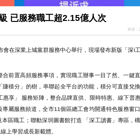
 已服務職工超2.15億人次
來源：
布會在深業上城黨群服務中心舉行，現場發布新版「深i
合前置高頻服務事項，實現職工辦事一目了然、一鍵直
「賺積分」的樹，串聯起全平台的功能，積分可直接兌
工惠享」 服務矩陣，整合品牌直供、限時特惠、線下普
級專屬服務頻道，全市11個區總工會均開通特色服務窗
及本區職工；聯動深圳圖書館打造 「深工讀書」專區，
工線上學習成長新載體。