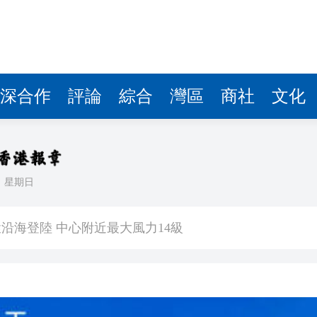
深合作
評論
綜合
灣區
商社
文化
日
星期日
住3至5年留港意願飆升至92%
沿海登陸 中心附近最大風力14級
估 首程控股投資吸引力持續提升
文旅升級之道——從文化根基到全球大市場 香港為何是