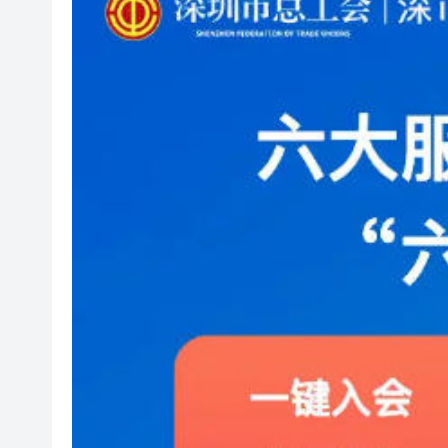
「關鍵變量」？
泰國國家旅遊局：高度重視中國
有片丨90場諮詢會廣納民意 李
警方破獲新界北村屋爆竊集團 拘
伊朗外長強調霍爾木茲海峽未