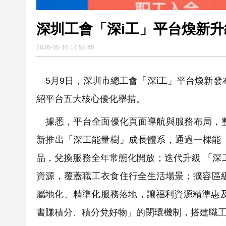
深圳工會「深i工」平台煥新升級
2026-05-10 14:52:45
5月9日，深圳市總工會「深i工」平台煥新發
紹平台五大核心優化舉措。
據悉，平台全面優化頁面導航與服務布局，整
新推出「深工能量樹」成長體系，通過一棵能
品，兌換服務全年常態化開放；迭代升級 「深
資源，覆蓋職工衣食住行全生活場景；擴容區
屬地化、精準化服務落地，讓福利資源精準惠
書賺積分、積分兌好物」的閉環機制，搭建職