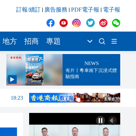
訂報/續訂
廣告服務
PDF電子報
電子報
|
|
|
地方
招商
專題
NEWS
有片丨粵車南下沉浸式體
驗指南
18:25
18:23
17:23
那個
17:23