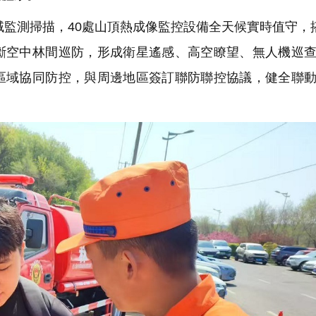
域監測掃描，40處山頂熱成像監控設備全天候實時值守，
斷空中林間巡防，形成衛星遙感、高空瞭望、無人機巡
區域協同防控，與周邊地區簽訂聯防聯控協議，健全聯