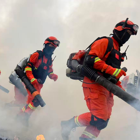
瑛：以傳統文化底色擁抱 AI 藝術新發展
港上市 逾30家排隊申請IPO
為可補償職業病