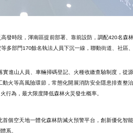
高發時段，渾南區提前部署、靠前設防，調配420名森
等多部門170餘名執法人員下沉一線，聯動街道、社區
落實進山人員、車輛掃碼登記、火種收繳查驗制度，從
工動火等高風險環節，常態化開展消防安全隱患排查整
用火行為，最大限度降低森林火災發生概率。
首個空天地一體化森林防滅火預警平台，創新優化智能
測體系。