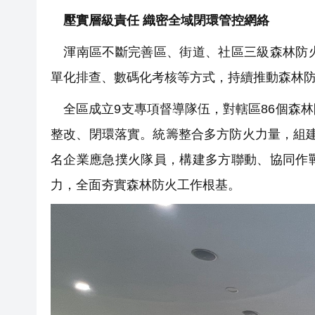
壓實層級責任 織密全域閉環管控網絡
渾南區不斷完善區、街道、社區三級森林防火
單化排查、數碼化考核等方式，持續推動森林
全區成立9支專項督導隊伍，對轄區86個森
整改、閉環落實。統籌整合多方防火力量，組建9
名企業應急撲火隊員，構建多方聯動、協同作
力，全面夯實森林防火工作根基。