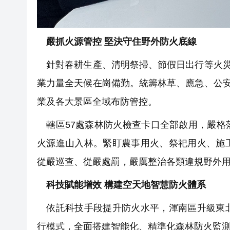
嚴抓火源管控 堅決守住野外防火底線
針對春耕生產、清明祭掃、節假日出行等火災
業力量全天候在崗備勤。統籌林草、應急、公安
業及各大景區全域布防管控。
轄區57處森林防火檢查卡口全部啟用，嚴格
火源進山入林。緊盯農事用火、祭祀用火、施
從嚴巡查、從嚴處罰，嚴厲整治各類違規野外
科技賦能增效 構建空天地智慧防火體系
依託科技手段提升防火水平，渾南區升級東北
行模式，全面搭建智能化、精準化森林防火監