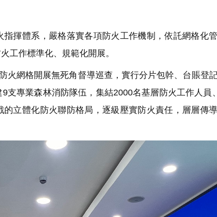
指揮體系，嚴格落實各項防火工作機制，依託網格化管
防火工作標準化、規範化開展。
林防火網格開展無死角督導巡查，實行分片包幹、台賬登
支專業森林消防隊伍，集結2000名基層防火工作人員、
戰的立體化防火聯防格局，逐級壓實防火責任，層層傳