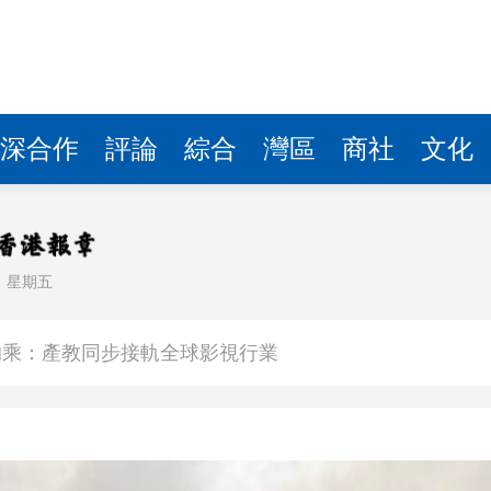
深合作
評論
綜合
灣區
商社
文化
日
星期五
.8 萬億港元
均乘：產教同步接軌全球影視行業
續深化香港與東盟成員國交流合作
產品形態
損失6894萬元