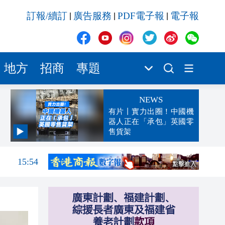
訂報/續訂
廣告服務
PDF電子報
電子報
|
|
|
地方
招商
專題
NEWS
有片丨實力出圈！中國機
器人正在「承包」英國零
售貨架
16:05
15:54
15:53
15:47
15:42