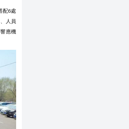
搭配6處
查、人員
動響應機