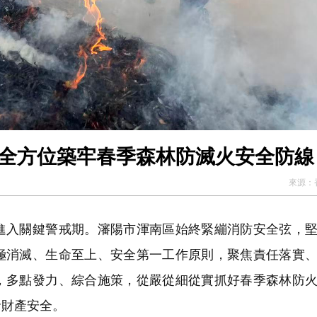
區全方位築牢春季森林防滅火安全防線
來源：
入關鍵警戒期。瀋陽市渾南區始終緊繃消防安全弦，堅
極消滅、生命至上、安全第一工作原則，聚焦責任落實
，多點發力、綜合施策，從嚴從細從實抓好春季森林防
命財產安全。