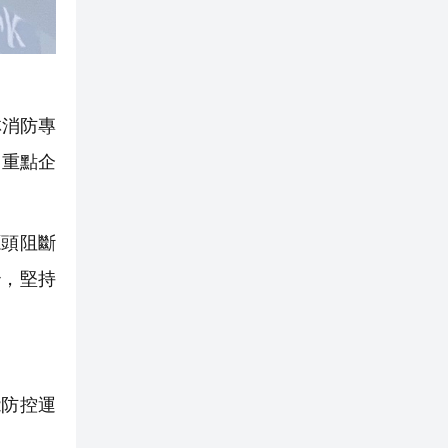
林消防專
、重點企
源頭阻斷
治，堅持
防控運