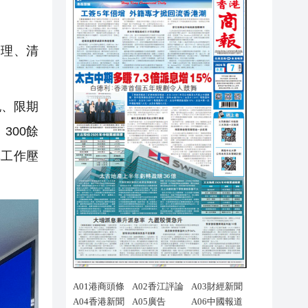
理、清
記、限期
300餘
導工作壓