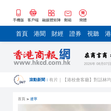
簡
手機版
客戶端
融媒體矩陣
郵箱
簡體
首頁
港聞
財經
證券
視聽
港
2026年 08月07
港股7月領漲全球 市價總值達‌46
有片｜【港校會客廳】對話林
滾動新聞：
李家超晤東盟秘書長高金洪 繼
首頁
遼寧
>
王興興：宇樹科技將探索更多
西區四旬婦墮假冒內地官員騙案 