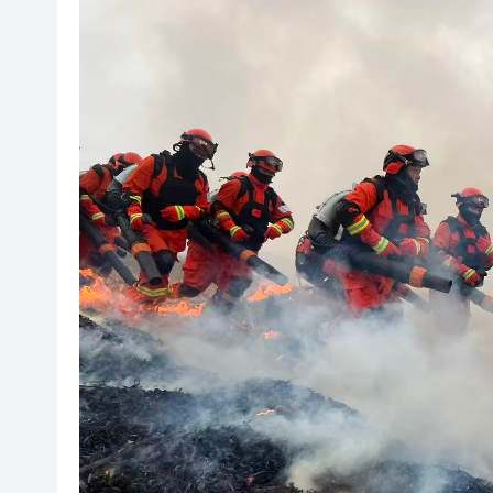
有片｜【港校會客廳】對話陳頌
陳家齊：港投11家被投企業已在
戶外工友中暑風險高 工會倡列