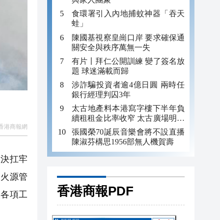
食環署引入內地捕蚊神器「吞天
蛙」
陳國基視察皇崗口岸 要求確保通
關安全與秩序萬無一失
有片〡拜仁公開訓練 變了簽名放
題 球迷滿載而歸
涉詐騙投資者逾4億日圓 兩時任
銀行經理判囚3年
太古地產料本港寫字樓下半年負
續租租金比率收窄 太古廣場明年
香港商報網
轉正
張國榮70誕辰音樂會將不設直播
陳淑芬構思1956部無人機賀壽
決扛牢
、火源管
香港商報PDF
火各項工