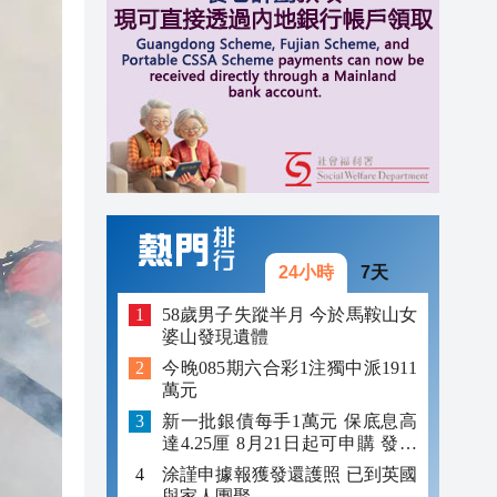
15:36
15:34
15:29
24小時
7天
58歲男子失蹤半月 今於馬鞍山女
婆山發現遺體
今晚085期六合彩1注獨中派1911
萬元
新一批銀債每手1萬元 保底息高
達4.25厘 8月21日起可申購 發行
金額最多550億
涂謹申據報獲發還護照 已到英國
與家人團聚