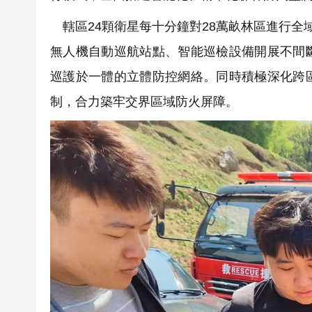
轄區24顆衛星每十分鐘對28萬畝林區進行全
無人機自動巡航站點、智能巡檢設備開展不間
巡護於一體的立體防控網絡。同時積極深化跨
制，合力築牢交界區域防火屏障。