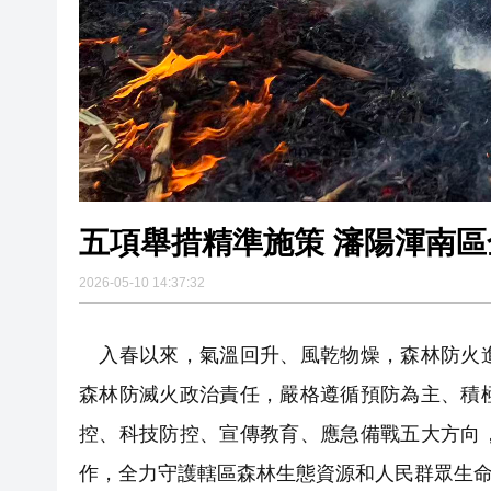
五項舉措精準施策 瀋陽渾南
2026-05-10 14:37:32
入春以來，氣溫回升、風乾物燥，森林防火進
森林防滅火政治責任，嚴格遵循預防為主、積
控、科技防控、宣傳教育、應急備戰五大方向
作，全力守護轄區森林生態資源和人民群眾生