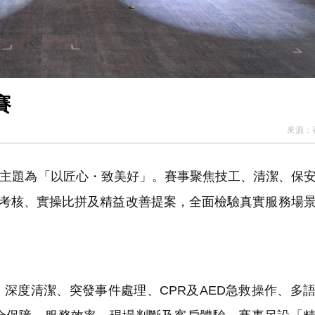
賽
來源：
主題為「以匠心・致美好」。賽事聚焦技工、清潔、保
論考核、實操比拼及精益改善提案，全面檢驗真實服務場
深度清潔、突發事件處理、CPR及AED急救操作、多