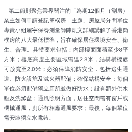
第二節則聚焦業界關注的「為期12個月（劏房）
業主如何申請登記簡樸房」主題。房屋局分間單位
專責小組屋宇保養測量師陳凱文詳細講解了香港簡
樸房的八大最低標準，旨在確保居住環境安全、衛
生、合理。具體要求包括：內部樓面面積至少8平
方米；樓底高度主要區域需達2.3米，結構橫樑處
可放寬至2.0米；必須保障消防安全，包括逃生通
道、防火設施及滅火器配備；確保結構安全；每個
單位必須配備獨立廁所並做好防水；設有額外供水
點及洗滌盆；通風照明方面，居住空間需有窗戶或
機械通風，廁所有相應通風要求；最後，每個單位
需安裝獨立水電錶。