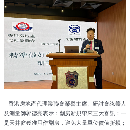
香港房地產代理業聯會榮譽主席、研討會統籌人
及測量師郭德亮表示：劏房新規帶來三大喜訊：一
是天井窗獲准用作劏房，避免大量單位價值折損；