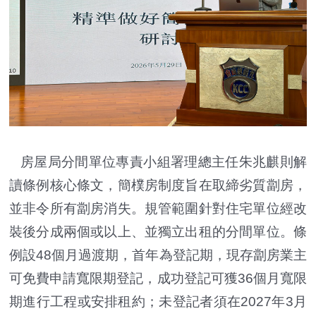
房屋局分間單位專責小組署理總主任朱兆麒則解
讀條例核心條文，簡樸房制度旨在取締劣質劏房，
並非令所有劏房消失。規管範圍針對住宅單位經改
裝後分成兩個或以上、並獨立出租的分間單位。條
例設48個月過渡期，首年為登記期，現存劏房業主
可免費申請寬限期登記，成功登記可獲36個月寬限
期進行工程或安排租約；未登記者須在2027年3月