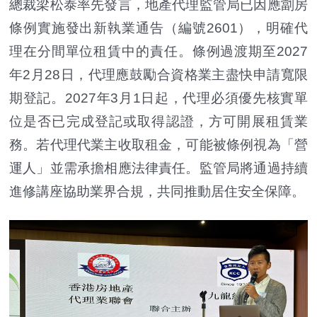
總裁梁松泰率先發言，地產代理監管局已因應劏房
條例實施發出新執業通告（編號2601），明確代
理在分間單位租賃中的責任。條例過渡期至2027
年2月28日，代理應鼓勵合資格業主盡快申請寬限
期登記。2027年3月1日起，代理必須優先核實單
位是否已完成登記或取得認證，方可開展租賃業
務。若代理代業主收取租金，可能被條例視為「營
運人」並需承擔相應法律責任。監管局將通過持續
進修講座協助業界合規，共同推動居住安全保障。