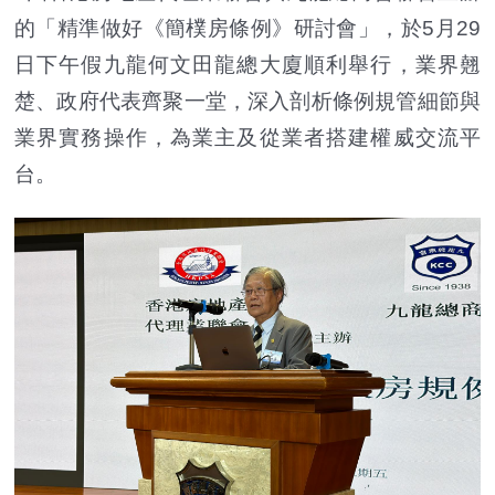
的「精準做好《簡樸房條例》研討會」，於5月29
日下午假九龍何文田龍總大廈順利舉行，業界翹
楚、政府代表齊聚一堂，深入剖析條例規管細節與
業界實務操作，為業主及從業者搭建權威交流平
台。