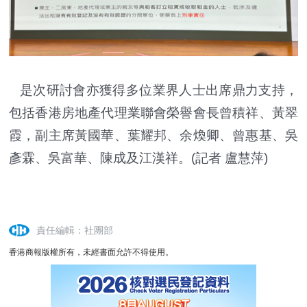
是次研討會亦獲得多位業界人士出席鼎力支持，
包括香港房地產代理業聯會榮譽會長曾積祥、黃翠
霞，副主席黃國華、葉耀邦、余煥卿、曾惠基、吳
彥霖、吳富華、陳成及江漢祥。(記者 盧慧萍)
責任編輯：社團部
香港商報版權所有，未經書面允許不得使用。