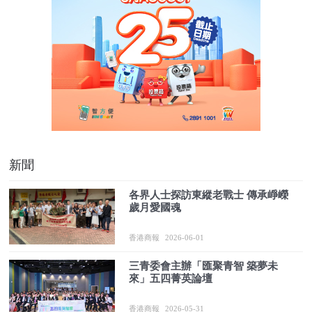
新聞
各界人士探訪東縱老戰士 傳承崢嶸
歲月愛國魂
香港商報
2026-06-01
三青委會主辦「匯聚青智 築夢未
來」五四菁英論壇
香港商報
2026-05-31