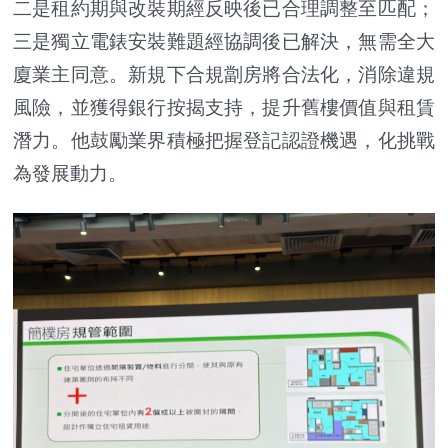
二是租約期與改裝期經反映後已合理調整至匹配；
三是獨立電錶安裝難題經協調後已解決，無需全大
廈業主同意。新規下合規劏房將合法化，消除違規
風險，並獲得銀行按揭支持，提升舊樓價值與租賃
潛力。他鼓勵業界積極把握登記認證機遇，化挑戰
為發展動力。