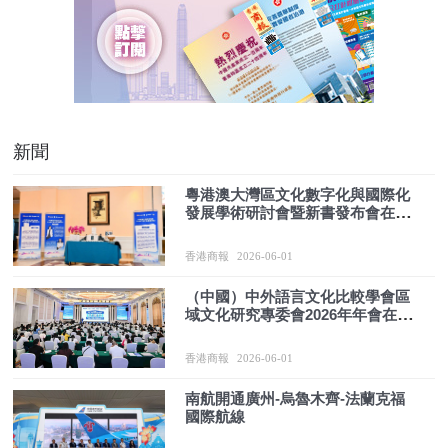
新聞
粵港澳大灣區文化數字化與國際化
發展學術研討會暨新書發布會在廣
東韶關成功舉辦
香港商報
2026-06-01
（中國）中外語言文化比較學會區
域文化研究專委會2026年年會在廣
東韶關舉行
香港商報
2026-06-01
南航開通廣州-烏魯木齊-法蘭克福
國際航線