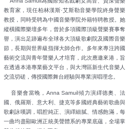
Anna Samuil為國際知名戲劇女高音、資深聲樂
教育家，現任柏林漢斯·艾斯勒音樂學院終身聲樂
教授，同時受聘為中國音樂學院外籍特聘教授。她
縱橫國際樂壇多年，曾於多項國際頂級聲樂賽事奪
譽，演出足跡遍布全球各大頂級歌劇院及國際音樂
節，長期與世界級指揮大師合作。多年來專注跨國
藝術交流與青年聲樂人才培育，此次應邀來港，旨
在透過本港專業藝文平台，與大灣區新生代音樂人
交流切磋，傳授國際舞台經驗與專業演唱理念。
音樂會當晚，Anna Samuil傾力演繹德奧、法
國、俄羅斯、意大利、捷克等多國經典藝術歌曲與
歌劇詠嘆調，唱腔純正、演繹細膩、情感飽滿，每
一曲均盡顯歐洲正統美聲體系的專業底蘊，全場掌