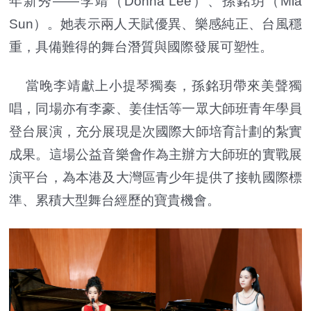
年新秀——李靖（Donna Lee）、孫銘玥（Mia
Sun）。她表示兩人天賦優異、樂感純正、台風穩
重，具備難得的舞台潛質與國際發展可塑性。
當晚李靖獻上小提琴獨奏，孫銘玥帶來美聲獨
唱，同場亦有李豪、姜佳恬等一眾大師班青年學員
登台展演，充分展現是次國際大師培育計劃的紮實
成果。這場公益音樂會作為主辦方大師班的實戰展
演平台，為本港及大灣區青少年提供了接軌國際標
準、累積大型舞台經歷的寶貴機會。