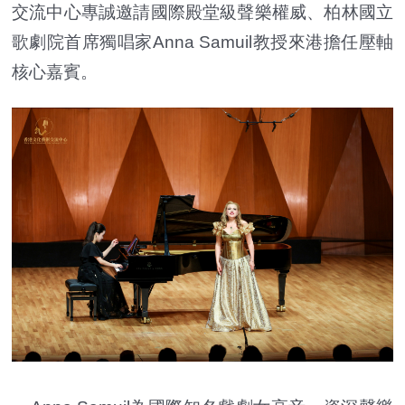
交流中心專誠邀請國際殿堂級聲樂權威、柏林國立
歌劇院首席獨唱家Anna Samuil教授來港擔任壓軸
核心嘉賓。