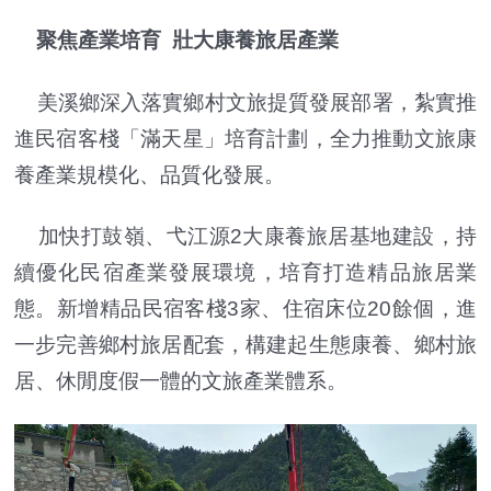
聚焦產業培育 壯大康養旅居產業
美溪鄉深入落實鄉村文旅提質發展部署，紮實推
進民宿客棧「滿天星」培育計劃，全力推動文旅康
養產業規模化、品質化發展。
加快打鼓嶺、弋江源2大康養旅居基地建設，持
續優化民宿產業發展環境，培育打造精品旅居業
態。新增精品民宿客棧3家、住宿床位20餘個，進
一步完善鄉村旅居配套，構建起生態康養、鄉村旅
居、休閒度假一體的文旅產業體系。