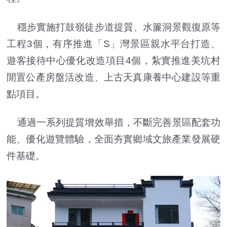
穩步實施打鼓嶺徒步道提質、水簾洞景觀復原等
工程3個，有序推進「S」灣景區親水平台打造、
遊客接待中心優化改造項目4個，紮實推進美坑村
閒置公產房盤活改造、上古天真康養中心建設等重
點項目。
通過一系列提質增效舉措，不斷完善景區配套功
能、優化遊覽體驗，全面夯實鄉域文旅產業發展硬
件基礎。