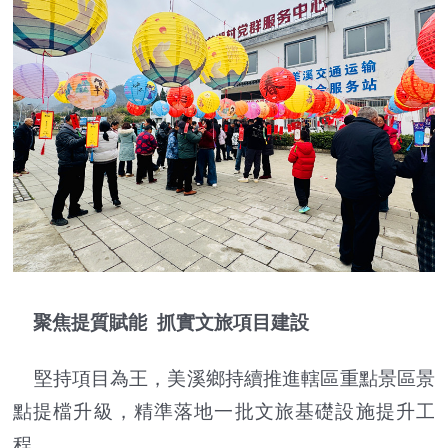
聚焦提質賦能 抓實文旅項目建設
堅持項目為王，美溪鄉持續推進轄區重點景區景
點提檔升級，精準落地一批文旅基礎設施提升工
程。