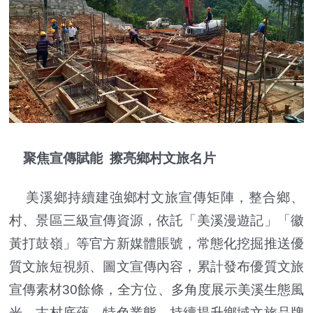
聚焦宣傳賦能 擦亮鄉村文旅名片
美溪鄉持續建強鄉村文旅宣傳矩陣，整合鄉、
村、景區三級宣傳資源，依託「美溪漫遊記」「徽
黃打鼓嶺」等官方新媒體賬號，常態化挖掘推送優
質文旅短視頻、圖文宣傳內容，累計發布優質文旅
宣傳素材30餘條，全方位、多角度展示美溪生態風
光、古村底蘊、特色業態，持續提升鄉域文旅品牌