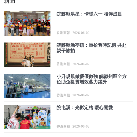
新聞
皖黟縣洪星：情暖六一 相伴成長
香港商報
2026-06-02
皖黟縣漁亭鎮：重拾舊時記憶 共赴
親子旅拍
香港商報
2026-06-02
小升規規做優優做強 皖徽州區全方
位助企提質增效蓄力躍升
香港商報
2026-06-02
皖屯溪：光影定格 暖心關愛
香港商報
2026-06-02