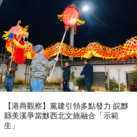
【港商觀察】黨建引領多點發力 皖黟
縣美溪爭當黟西北文旅融合「示範
生」