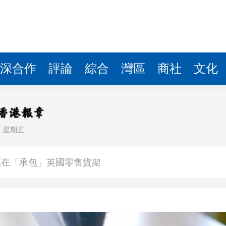
深合作
評論
綜合
灣區
商社
文化
日
星期五
入球騷
正在「承包」英國零售貨架
車及時停下
 10月1日生效
41.95億坡元 中期息47坡仙