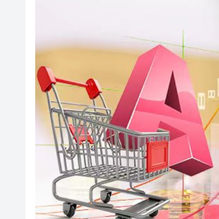
有片｜香港夜空出現罕見漁火光
【新股最前線】拿森科技上市
有片〡霍啟剛FB「當你看見可