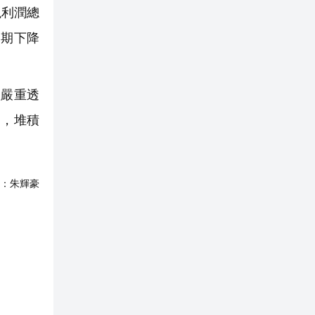
現利潤總
同期下降
嚴重透
向，堆積
：
朱輝豪