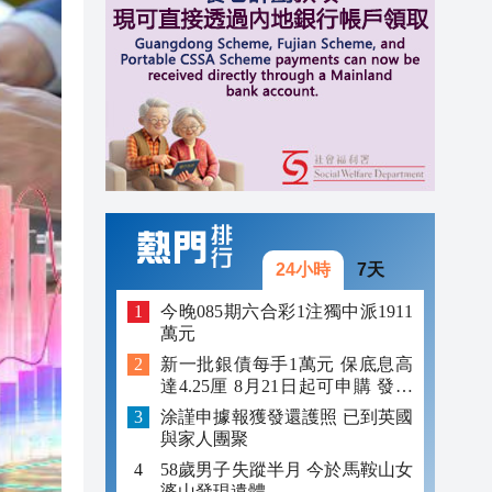
12:59
12:29
12:09
24小時
7天
今晚085期六合彩1注獨中派1911
萬元
新一批銀債每手1萬元 保底息高
達4.25厘 8月21日起可申購 發行
金額最多550億
涂謹申據報獲發還護照 已到英國
與家人團聚
58歲男子失蹤半月 今於馬鞍山女
婆山發現遺體