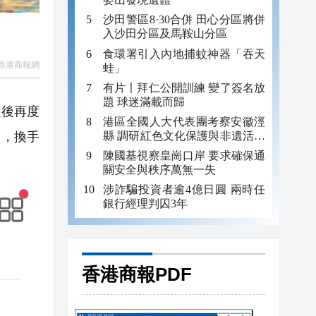
沙田警區8·30合併 田心分區將併
入沙田分區及馬鞍山分區
食環署引入內地捕蚊神器「吞天
香港商報網
蛙」
有片〡拜仁公開訓練 變了簽名放
題 球迷滿載而歸
隨後再度
港區全國人大代表團考察安徽涇
縣 調研紅色文化保護與非遺活態
），換手
傳承
陳國基視察皇崗口岸 要求確保通
關安全與秩序萬無一失
涉詐騙投資者逾4億日圓 兩時任
銀行經理判囚3年
香港商報PDF