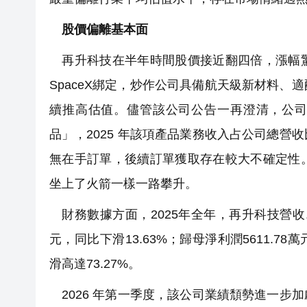
股價偏離基本面
再升科技在半年時間股價接近翻四倍，漲幅驚
SpaceX綁定，炒作公司具備航天級新材料
續推高估值。儘管該公司公告一再澄清，公司自
品」，2025 年該項產品業務收入占公司總
無在手訂單，後續訂單獲取存在較大不確定性
坐上了火箭一樣一路攀升。
財務數據方面，2025年全年，再升科技營收
元，同比下滑13.63%；歸母淨利潤5611.78
滑高達73.27%。
2026 年第一季度，該公司業績頹勢進一步