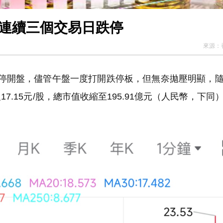
技連續三個交易日跌停
來源：
度以跌停開盤，儘管午盤一度打開跌停板，但無奈拋壓明顯，
.15元/股，總市值收縮至195.91億元（人民幣，下同