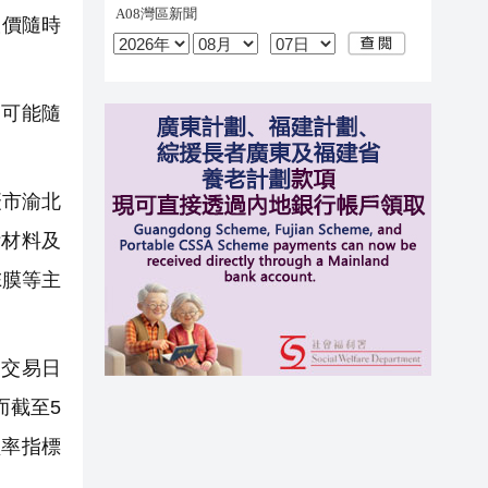
股價隨時
可能隨
慶市渝北
附材料及
E膜等主
的交易日
。而截至5
盈率指標