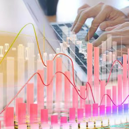
柱 網民：看見的人會幸運
首日早盤漲逾七成
以吃的毛筆」網民點贊：滿腹墨水