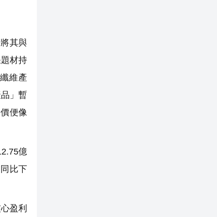
將其與
缺題材持
氧纖維產
產品」暫
股價便像
.75億
，同比下
核心盈利