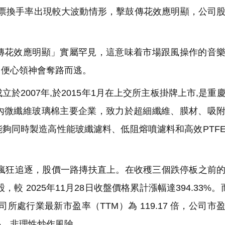
%，公司股票換手率出現較大波動情形，擊鼓傳花效應明顯，公司
花效應明顯」實屬罕見，這意味着市場跟風操作的音樂
，便心領神會奪路而逃。
2007年,於2015年1月在上交所主板掛牌上市,是重
內微纖維玻璃棉主要企業，致力於超細纖維、膜材、吸
夠同時製造高性能玻纖濾料、低阻熔噴濾料和高效PTF
者瘋狂追逐，股價一路摶扶直上。在收穫三個跌停板之前
/股，較 2025年11月28日收盤價格累計漲幅達394.33%
，公司所處行業最新市盈率（TTM）為 119.17 倍，公司市
熱、非理性炒作風險。