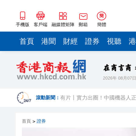
簡
手機版
客戶端
融媒體矩陣
郵箱
簡體
首頁
港聞
財經
證券
視聽
港
2026年 08月07
今晚啟德對戰 拜仁維拉可演
有片丨實力出圈！中國機器人
滾動新聞：
有片｜南亞裔小孩跑出馬路 3
首頁
證券
>
恒隆委任蔡德粦接替盧韋柏任CEO
華僑銀行上半年純利按年增13%至