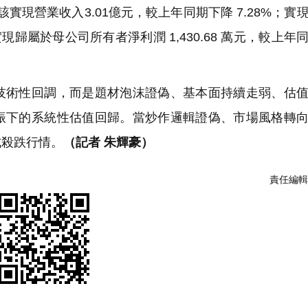
該實現營業收入3.01億元，較上年同期下降 7.28%；實
%；實現歸屬於母公司所有者淨利潤 1,430.68 萬元，較上年
術性回調，而是題材泡沫證偽、基本面持續走弱、估值
振下的系統性估值回歸。當炒作邏輯證偽、市場風格轉
式殺跌行情。
（記者 朱輝豪）
責任編輯