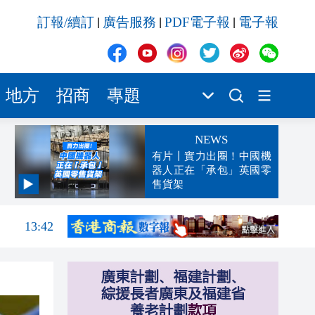
訂報/續訂
廣告服務
PDF電子報
電子報
|
|
|
地方
招商
專題
NEWS
有片丨實力出圈！中國機
器人正在「承包」英國零
售貨架
13:47
13:42
13:32
13:29
13:02