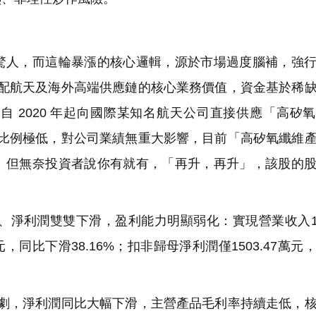
人，而這輪暴漲的核心邏輯，源於市場過度腦補，強行
、適配航天及海外高端供應鏈的核心業務價值，資金基於稀
 2020 年起向國際某知名航天公司直接供應「高矽
營收比例極低，對公司業績無重大影響，目前「高矽氧纖維
。但無奈投資者說你有就有，「再升，再升」，該股的
、淨利潤雙雙下滑，盈利能力明顯弱化：實現營業收入12
萬元，同比下滑38.16%；扣非歸母淨利潤僅1503.47萬元
加劇，淨利潤同比大幅下滑，主營產品毛利率持續走低，