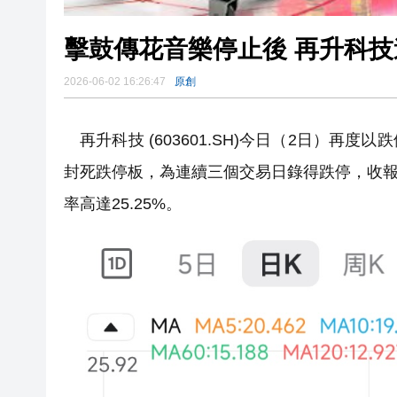
擊鼓傳花音樂停止後 再升科
2026-06-02 16:26:47
原創
再升科技 (603601.SH)今日（2日）再
封死跌停板，為連續三個交易日錄得跌停，收報17
率高達25.25%。