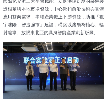
國際化交流三大平台職能。立足瀋陽雄厚的裝備製
造根基與本地市場資源，中心緊扣前沿技術與實體
應用雙向需求，串聯產業鏈上下游資源，助推「數
字瀋陽、智造強市」建設，構築以瀋陽為軸心、輻
射遼寧、放眼東北亞的具身智能產業創新版圖。