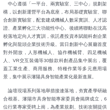
中心遵循「一平台、兩實驗室、三中心」規劃架
構，以創新運營平台為底座，布局基礎實驗室、聯
合創新實驗室，配套建成機械人數采實訓、人才認
證、產業孵化三大功能性中心。後續將聯動在沈高
校落地定向人才實訓，依託產投資本賦能科創企業
孵化與龍頭企業技術升級。當日創新中心展廳首度
對外開放，人形機械人、協作機械臂、四足機械
人、VR交互裝備等30餘款科創產品集中展出，覆
蓋工業生產、商用服務、特種作業等多元應用場
景，集中展示瀋陽具身智能產業化最新進展。
論壇現場系列落地舉措接連落地，夯實產學研融
合根基。瀋陽市具身智能專家委員會揭牌成立，6
位行業專家受聘上崗，為產業規劃、技術攻關提供