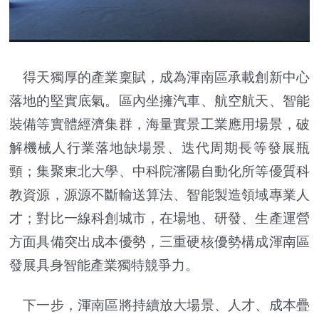
得天獨厚的產業稟賦，成為渾南區承載創新中心
落地的堅實底氣。區內坐擁汽車、航空航天、智能
裝備等實體經濟集群，海量實景工業應用場景，破
解機械人行業落地缺場景、迭代周期長等發展瓶
頸；集聚東北大學、中科院瀋陽自動化所等優質科
教資源，源源不斷輸送算法、智能製造領域專業人
才；對比一線科創城市，在場地、研發、生產運營
方面具備突出成本優勢，三重硬核優勢構成渾南區
發展具身智能產業獨特競爭力。
下一步，渾南區將持續放大場景、人才、成本疊