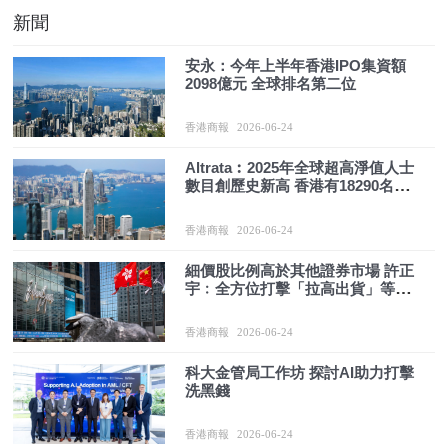
新聞
安永：今年上半年香港IPO集資額
2098億元 全球排名第二位
香港商報
2026-06-24
Altrata︰2025年全球超高淨值人士
數目創歷史新高 香港有18290名位
居全球第六大超高淨值經濟體
香港商報
2026-06-24
細價股比例高於其他證券市場 許正
宇﹕全方位打擊「拉高出貨」等市
場操縱活動
香港商報
2026-06-24
科大金管局工作坊 探討AI助力打擊
洗黑錢
香港商報
2026-06-24