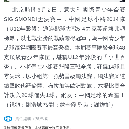
北京時間6月2日，意大利國際青少年盃賽
SIGISMONDI盃決賽中，中國足球小將2014隊
（U12年齡段）通過點球大戰5-4力克英超埃弗頓
梯隊，以七戰全勝的戰績奪得冠軍，為中國青少年
足球贏得國際賽事最高榮譽。本屆賽事匯聚全球48
支頂級青少年隊伍，堪稱U12年齡段的「小世界
盃」。小將們在小組賽階段三戰全勝，狂轟14球且
零失球，以小組第一強勢晉級淘汰賽，淘汰賽又連
續擊敗佛羅倫薩、布拉加等歐洲勁旅，六場比賽合
計攻入20球僅失1球。網友：中國足球的希望！
（視頻：劉浩城 校對：蒙金霞 監製：謝燁挺）
責任編輯：劉浩城
香港商報版權所有，未經書面允許不得使用。