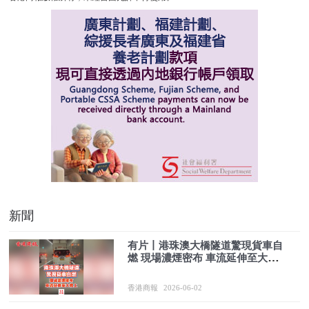
新聞
有片丨港珠澳大橋隧道驚現貨車自
燃 現場濃煙密布 車流延伸至大橋
上
香港商報
2026-06-02