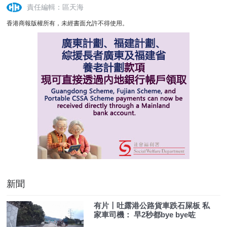
責任編輯：區天海
香港商報版權所有，未經書面允許不得使用。
新聞
有片〡吐露港公路貨車跌石屎板 私
家車司機： 早2秒都bye bye咗