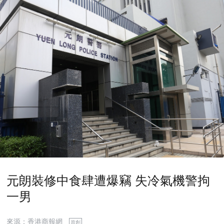
元朗裝修中食肆遭爆竊 失冷氣機警拘
一男
來源：香港商報網
原創