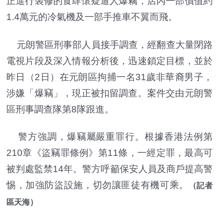
正進行裝修的食肆懷疑遭人爆竊，店內一部價值約
1.4萬元的冷氣機及一部手推車不翼而飛。
元朗警區刑事部人員接手調查，經翻查大量閉路
電視片段及深入情報分析後，迅速鎖定目標，並於
昨日（2日）在元朗區拘捕一名31歲非華裔男子，
涉嫌「爆竊」，現正被扣留調查。案件交由元朗警
區刑事調查隊第8隊跟進。
警方強調，爆竊屬嚴重罪行。根據香港法例第
210章《盜竊罪條例》第11條，一經定罪，最高可
被判處監禁14年。警方呼籲保安人員及商戶提高警
惕，加強防盜設施，切勿讓匪徒有機可乘。
（記者
區天海）