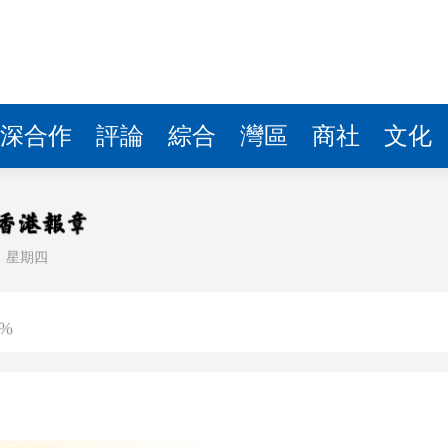
深合作
評論
綜合
灣區
商社
文化
日
星期四
0平方米
%
型「拒絕蒸餾」 寧暫落後
稅了？保險股先跌為敬
段運作的準備工作和服務安排