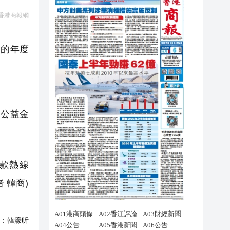
香港商報網
的年度
「公益金
款熱線
 韓商)
：
韓濠昕