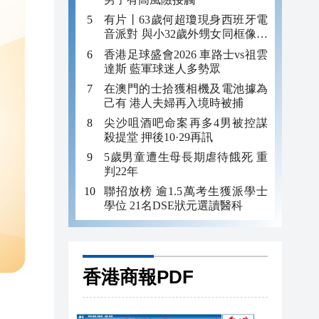
有片丨63歲何超瓊現身西班牙電
音派對 與小32歲外甥女同框像姐
妹
香港足球盛會2026 車路士vs祖雲
達斯 藍軍球迷人多勢眾
在澳門的士拾獲相機及電池據為
己有 港人夫婦再入境時被捕
尖沙咀酒吧命案再多4男被控謀
殺提堂 押後10·29再訊
5歲男童遭生母長期虐待餓死 重
判22年
聯招放榜 逾1.5萬考生獲派學士
學位 21名DSE狀元選讀醫科
香港商報PDF