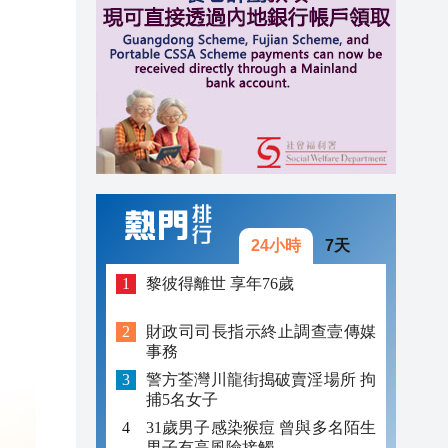
16:02
16:00
15:58
24小時
7天
黎彼得離世 享年76歲
財政司司長指示終止調查壹傳媒
事務
警方荃灣川龍街搗破賣淫場所 拘
捕5名女子
31歲男子感染猴痘 曾與多名陌生
男子有高風險接觸