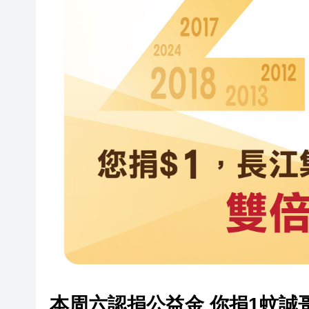
本周六認捐公益金 你捐1蚊誠