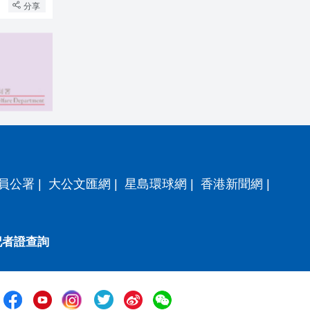
分享
員公署
|
大公文匯網
|
星島環球網
|
香港新聞網
|
記者證查詢