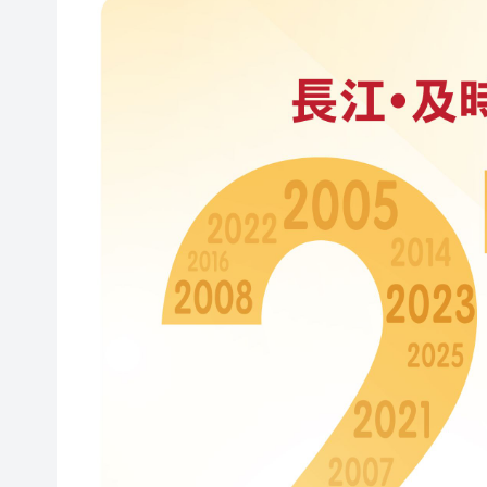
有片｜香港的哥：洛杉磯還不
陳沛良：徵稅安排並非鮮事 香
墨西哥60萬粉絲網紅拍視頻時