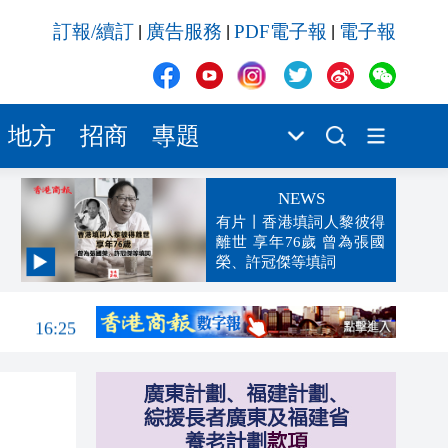
訂報/續訂
廣告服務
PDF電子報
電子報
|
|
|
地方
招商
專題
NEWS
有片丨香港填詞人黎彼得
離世 享年76歲 曾為張國
榮、許冠傑等填詞
16:37
16:25
16:17
16:16
16:08