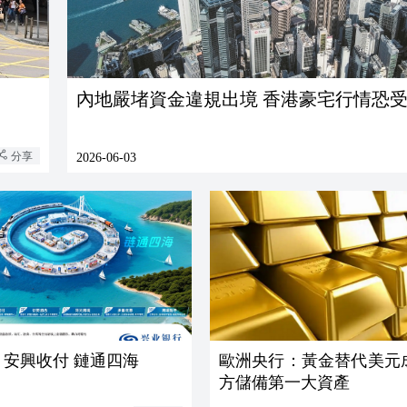
內地嚴堵資金違規出境 香港豪宅行情恐
分享
2026-06-03
 安興收付 鏈通四海
歐洲央行：黃金替代美元
方儲備第一大資產