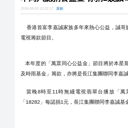
2026-06-03 12:02:27
原創
香港首富李嘉誠家族多年來熱心公益，誠哥旗
電視籌款節目。
本年度的「萬眾同心公益金」節目將於本星期六
及時雨基金」籌款，亦將是長江集團聯同李嘉
當晚8時至11時無綫電視翡翠台播放「萬
「18282」每認捐1元，長江集團聯同李嘉誠基