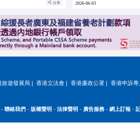
分享
2026-06-03
港旅遊發展局
|
香港立法會
|
香港廉政公署
|
香港申訴專
-
聯絡我們
-
版權聲明
-
法律聲明
-
廣告服務
-
網上訂報
-