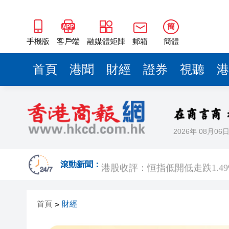
簡
手機版
客戶端
融媒體矩陣
郵箱
簡體
首頁
港聞
財經
證券
視聽
港
2026年 08月06
官方通報深圳濱海大道塌陷約2
港股收評：恒指低開低走跌1.49
滾動新聞：
張一鳴罕見發聲：字節Seed模
首頁
財經
>
內地居民的香港保險收益要繳
盧寵茂到訪啟德醫院 了解首階