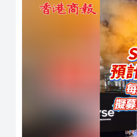
有片丨迪麗熱巴驚喜現身香港 高
超萬名「嘗鮮客」赴河源萬綠湖
央媒省媒灣區媒體採風團走進