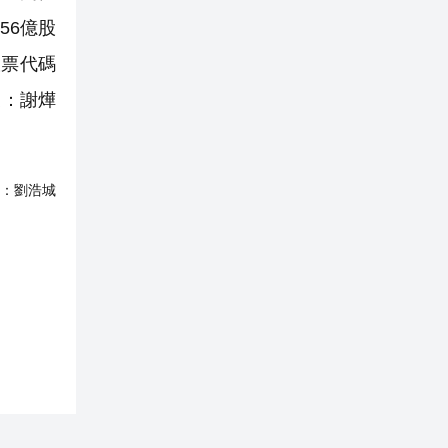
56億股
股票代碼
製：謝燁
：
劉浩城