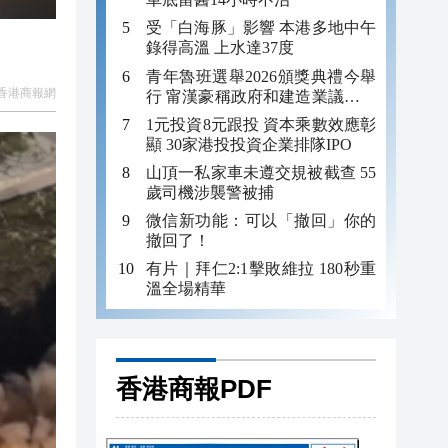
受「白海豚」影響 本港多地中午
錄得高溫 上水達37度
青年魯班選舉2026頒獎典禮今舉
香港商報網
行 甯漢豪稱政府和建造業議會做
好培訓工作
1元投資8元跟投 資本乘數效應彰
顯 30家港投投資企業排隊IPO
山頂一私家車未遵交規被截查 55
歲司機涉襲警被捕
微信新功能：可以「撤回」你的
撤回了！
有片｜拜仁2:1擊敗維拉 180秒重
溫全場精華
香港商報PDF