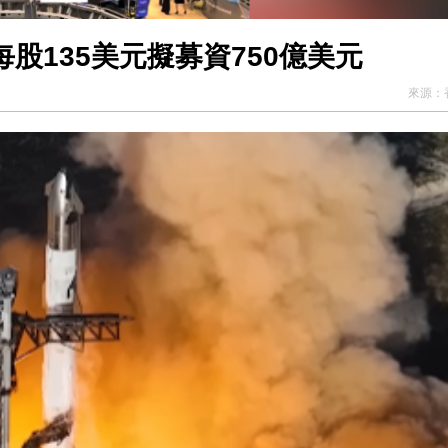
每股135美元擬募資750億美元
來源：