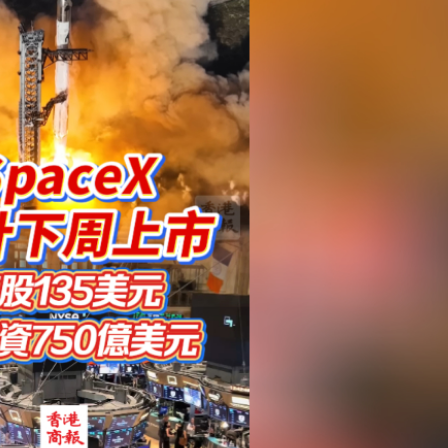
馬尾配白T 美麗明豔
，在湖光山色間大飽「口福+眼福」
河源