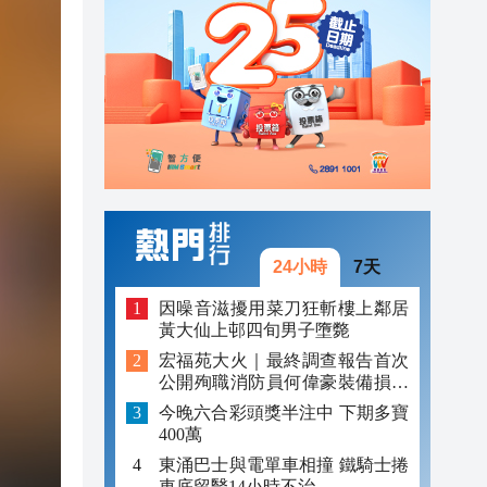
23:13
23:06
23:05
24小時
7天
因噪音滋擾用菜刀狂斬樓上鄰居
黃大仙上邨四旬男子墮斃
宏福苑大火｜最終調查報告首次
公開殉職消防員何偉豪裝備損毀
照片
今晚六合彩頭獎半注中 下期多寶
400萬
東涌巴士與電單車相撞 鐵騎士捲
車底留醫14小時不治