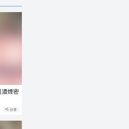
場濃煙密
分享