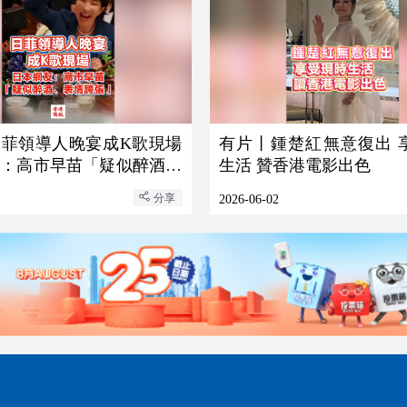
日菲領導人晚宴成K歌現場
有片丨鍾楚紅無意復出 
友：高市早苗「疑似醉酒、
生活 贊香港電影出色
」
分享
2026-06-02