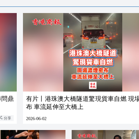
勝問鼎
有片丨港珠澳大橋隧道驚現貨車自燃 現
布 車流延伸至大橋上
分享
2026-06-02