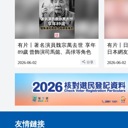
有片丨著名演員魏宗萬去世 享年
有片丨
89歲 曾飾演司馬懿、高俅等角色
日本網
表情誇張
分享
2026-06-02
2026-06-02
友情鏈接