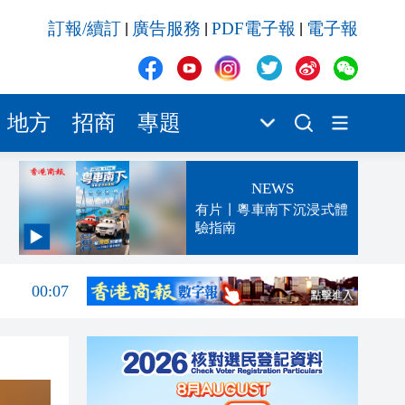
訂報/續訂
廣告服務
PDF電子報
電子報
|
|
|
地方
招商
專題
NEWS
有片丨粵車南下沉浸式體
驗指南
00:13
00:07
23:52
23:32
23:27