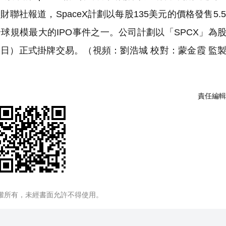
聯社報道，SpaceX計劃以每股135美元的價格發售5.5
球規模最大的IPO事件之一。公司計劃以「SPCX」為
2日）正式掛牌交易。（視頻：劉浩城 校對：蒙金霞 監
責任編輯
權所有，未經書面允許不得使用。