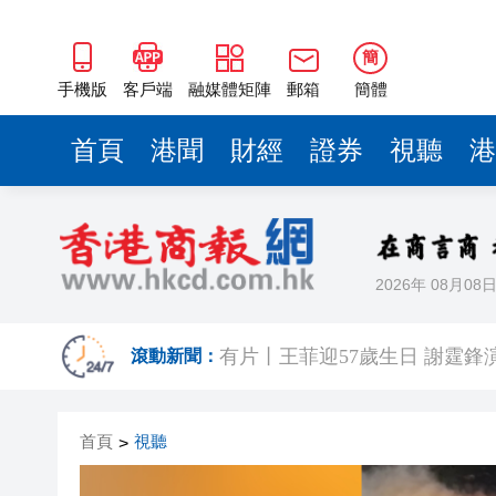
簡
手機版
客戶端
融媒體矩陣
郵箱
簡體
首頁
港聞
財經
證券
視聽
港
2026年 08月08
有片丨《功夫女足》香港首映禮
有片丨王菲迎57歲生日 謝霆鋒
滾動新聞：
港區省級政協聯誼會組織「慶祝
首頁
視聽
>
日本前首相撰文批高市早苗 指
有片丨星爺媽咪現身《功夫女足