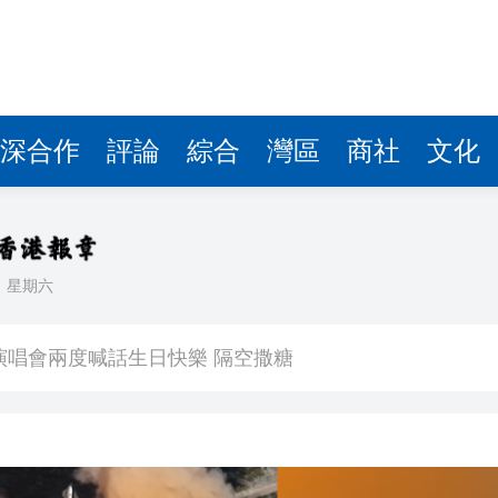
深合作
評論
綜合
灣區
商社
文化
日
星期六
 星爺眾主演驚喜現身 氣氛熱烈
演唱會兩度喊話生日快樂 隔空撒糖
中國共產黨成立105周年名家作品展」觀展活動
其對中日關係處理不當
》謝票場 親切揮手力挺兒子