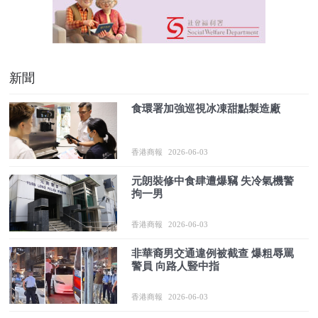
新聞
食環署加強巡視冰凍甜點製造廠
香港商報
2026-06-03
元朗裝修中食肆遭爆竊 失冷氣機警
拘一男
香港商報
2026-06-03
非華裔男交通違例被截查 爆粗辱罵
警員 向路人豎中指
香港商報
2026-06-03