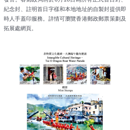
紀念封、註明首日字樣和本地地址的自製封提供即
時人手蓋印服務。詳情可瀏覽香港郵政郵票策劃及
拓展處網頁。