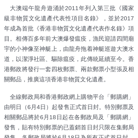
大澳端午龍舟遊涌於2011年列入第三批《國家
級非物質文化遺產代表性項目名錄》，並於2017
年成為首批《香港非物質文化遺產代表作名錄》項
目。相傳百多年前大澳爆發瘟疫，漁民迎請四間廟
宇的小神像至神艇上，由龍舟拖着神艇巡遊大澳水
道，以潔淨社區、驅除瘟疫，此傳統延續至今。香
港郵政將發行一套四枚郵票、兩款郵票小型張及相
關郵品，推廣這項香港非物質文化遺產。
全線郵政局和香港郵政網上購物平台「郵購網」
由明日（6月4日）起發售正式首日封。特別郵票及
相關郵品將於6月18日起在各郵政局及「郵購網」
發售，貼有特別郵票的已蓋銷首日封只限在集郵局
發售。各郵政局將於6月18日為所有正式首日封、