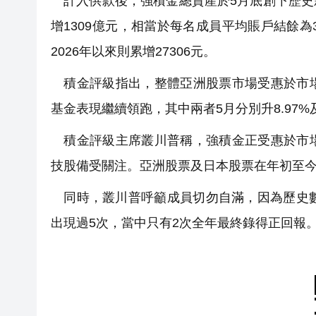
計入供款後，強積金總資產於5月底創下歷史新高，
增1309億元，相當於每名成員平均賬戶結餘為3
2026年以來則累增27306元。
積金評級指出，整體亞洲股票市場受惠於市場
基金表現繼續領跑，其中兩者5月分別升8.97%及1
積金評級主席叢川普稱，強積金正受惠於市場
技股備受關注。亞洲股票及日本股票在年初至
同時，叢川普呼籲成員切勿自滿，因為歷史數
出現過5次，當中只有2次全年最終錄得正回報