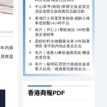
中山翠亨(南朗)舉辦文旅資源交
流促進暨文旅推薦官品鑑活動
東涌巴士與電單車相撞 鐵騎士捲
車底留醫14小時不治
有片｜拜仁2:1擊敗維拉 180秒重
香港商報網
溫全場精華
梁錦松料生物醫藥未來10年顯著
增長 港可助內地企業走出去
6年內第
有片｜港產AI餐飲服務系統 機場
投資收益
首度登場
有片｜楊明莊思明大婚後急返港
看大結局：感激愛回家助走出低
谷 不捨大家庭
香港商報PDF