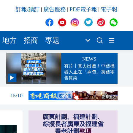
訂報/續訂
廣告服務
PDF電子報
電子報
|
|
|
地方
招商
專題
NEWS
有片丨實力出圈！中國機
器人正在「承包」英國零
售貨架
15:22
15:10
15:01
14:59
14:55