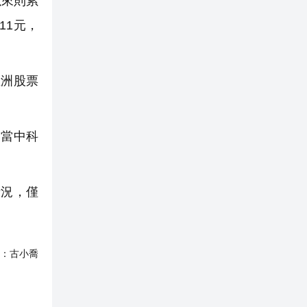
以來則累
11元，
洲股票
當中科
情況，僅
：
古小喬