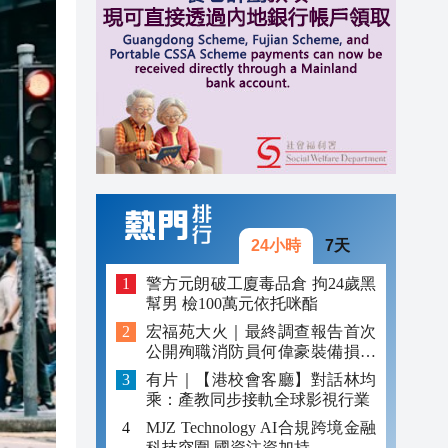
14:48
14:26
14:22
24小時
7天
警方元朗破工廈毒品倉 拘24歲黑
幫男 檢100萬元依托咪酯
宏福苑大火｜最終調查報告首次
公開殉職消防員何偉豪裝備損毀
照片
有片｜【港校會客廳】對話林均
乘：產教同步接軌全球影視行業
MJZ Technology AI合規跨境金融
科技突圍 國資注資加持