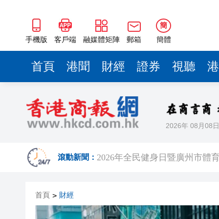
簡
手機版
客戶端
融媒體矩陣
郵箱
簡體
首頁
港聞
財經
證券
視聽
港
2026年 08月08
日本2027財年防衛預算申請額
2026年全民健身日暨廣州市
滾動新聞：
熱到預警升級！深圳高溫橙色
首頁
財經
>
下一代AI模型能力逼近「危險邊界」
白宮宴會廳改造再遇阻 特朗