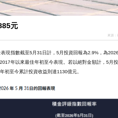
85元
來源：
指數截至5月31日計，5月投資回報為2.9%，為202
為2017年以來最佳年初至今表現。若以絕對金額計，5月
，年初至今累計投資收益則達1130億元。