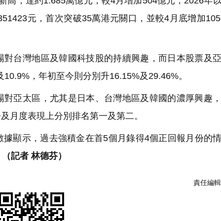
達約1.685萬億元，較4月增加504億元，2026年
51423元，首次突破35萬港元關口，並較4月底增加105
對台灣地區及韓國科技股的持續興趣，而日本股票及亞
0.9%，年初至今則分別升16.15%及29.46%。
對亞太區，尤其是日本、台灣地區及韓國的濃厚興趣，
今及月度表現上分別排名第一及第二。
據顯示，過去強積金在首5個月錄得4個正回報月份的
。
（記者 林德芬）
責任編輯