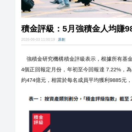
積金評級：5月強積金人均賺98
2026-06-03 11:00:19
原創
強積金研究機構積金評級表示，根據所有基金表現
4個正回報定月份，年初至今回報達 7.22%，
約474億元，相當於每名成員平均獲利9885元