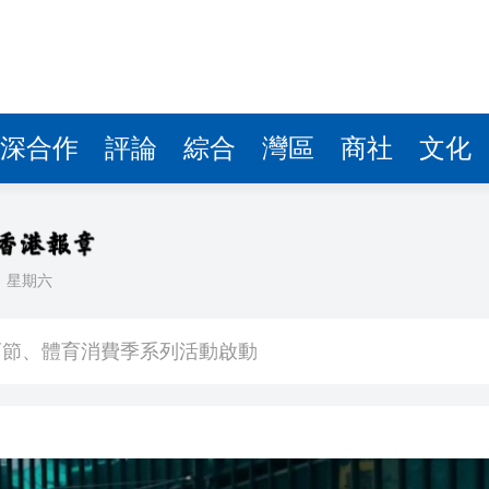
深合作
評論
綜合
灣區
商社
文化
日
星期六
創新高
體育節、體育消費季系列活動啟動
預警信號已生效
 OpenAI暫停Astra部分研發工作
普斥裁決「不公」