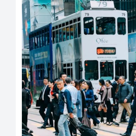
陝西柞水泥石流災害失聯人員找
港區婦聯代表聯誼會 x 騰訊雲Wor
趙之境攜新作出席「今朝更好看