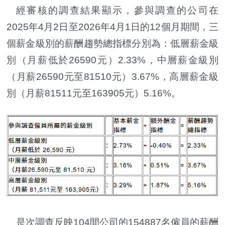
經審核的調查結果顯示，參與調查的公司在
2025年4月2日至2026年4月1日的12個月期間，三
個薪金級別的薪酬趨勢總指標分別為：低層薪金級
別（月薪低於26590元）2.33%，中層薪金級別
（月薪26590元至81510元）3.67%，高層薪金級
別（月薪81511元至163905元）5.16%。
是次調查反映104間公司的154887名僱員的薪酬