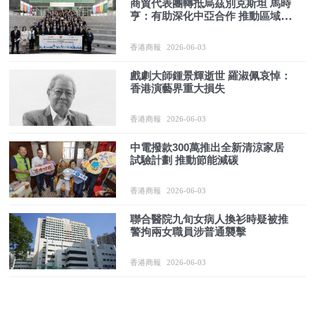
商貿代表團轉抵烏茲別克斯坦 馬時
亨：有助深化中亞合作 推動區域經
貿交流
香港商報
2026-06-03
戲劇大師鍾景輝逝世 羅淑佩哀悼：
香港演藝界重大損失
香港商報
2026-06-03
中電撥款300萬推出全新清涼家居
試驗計劃 推動節能減碳
香港商報
2026-06-03
聯合醫院九旬女病人換衫時疑被推
警拘兩女職員涉普通襲擊
香港商報
2026-06-03