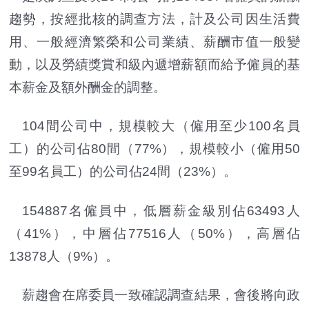
趨勢，按經批核的調查方法，計及公司因生活費
用、一般經濟繁榮和公司業績、薪酬市值一般變
動，以及勞績獎賞和級內遞增薪額而給予僱員的基
本薪金及額外酬金的調整。
104間公司中，規模較大（僱用至少100名員
工）的公司佔80間（77%），規模較小（僱用50
至99名員工）的公司佔24間（23%）。
154887名僱員中，低層薪金級別佔63493人
（41%），中層佔77516人（50%），高層佔
13878人（9%）。
薪趨會在席委員一致確認調查結果，會後將向政