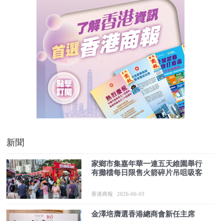
新聞
家鄉市集嘉年華一連五天維園舉行
有攤檔每日限售火箭碎片吊咀吸客
香港商報
2026-06-03
金澤培膺選香港總商會新任主席