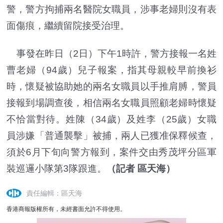
警，警方拘捕兩名醫院女職員，涉事老婦則沒有表
面傷痕，繼續留院接受治理。
事發在昨日（2日）下午1時許，警方接報一名姓
曹老婦（94歲）兒子報案，指其母親較早前換衫
時，懷疑被協助她的兩名女職員以手推肩膊，警員
接報到場調查後，相信兩名女職員照顧老婦時懷疑
不恰當對待。姓陳（34歲）及姓李（25歲）女職
員涉嫌「普通襲擊」被捕，兩人已獲准保釋候查，
須於6月下旬向警方報到，案件交由秀茂坪分區軍
裝巡邏小隊第3隊跟進。
（記者 區天海）
責任編輯：區天海
香港商報版權所有，未經書面允許不得使用。