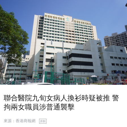
聯合醫院九旬女病人換衫時疑被推 警
拘兩女職員涉普通襲擊
來源：香港商報網
原創