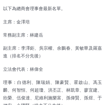
以下為總商會理事會最新名單。
主席：金澤培
常務副主席：林建岳
副主席：李澤鉅、吳宗權、余鵬春、黃敏華及羅嘉
進（排名不分先後）
立法會代表：林偉全
理事：白德利、陳瑞娟、陳豪賢、霍啟山、馮玉
麟、何智恒、何超瓊、洪丕正、林凱章、廖宜建、
欣榮、伍俊達、尼維利施樂富、孫偉賢、孫煜、于