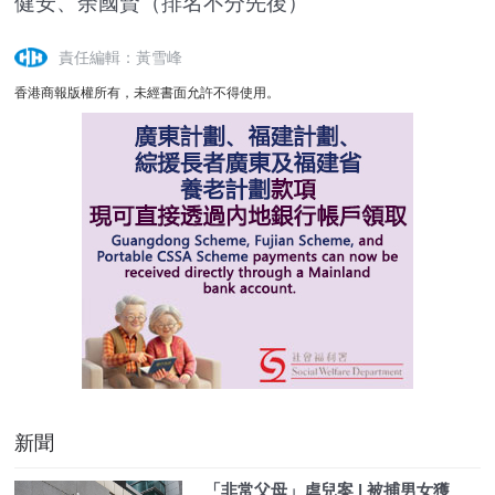
健安、余國賢（排名不分先後）
責任編輯：黃雪峰
香港商報版權所有，未經書面允許不得使用。
新聞
「非常父母」虐兒案 | 被捕男女獲