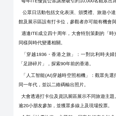
每年ITE優質公眾講座吸引約10,000名觀
公眾日活動包括文化表演、頒獎禮、旅遊小達
館及展示區設有打卡位，參觀者亦可能有機會與
適逢ITE成立四十周年，大會特別策劃的「
同樣與時代變遷相關。
「穿越1936・香港之旅」：一對比利時夫婦
「足跡碎片」，探索90年前的香港。
「人工智能(AI)穿越時空照相機」：觀眾先
同一年代，並以二維碼輸出照片。
大會透過打卡位及資訊展區展示不同旅遊主題。例如
逾20小朋友參加，並獲眾多線上及現場投票。