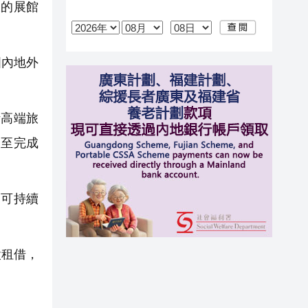
大的展館
國內地外
計高端旅
詢至完成
遊可持續
設租借，