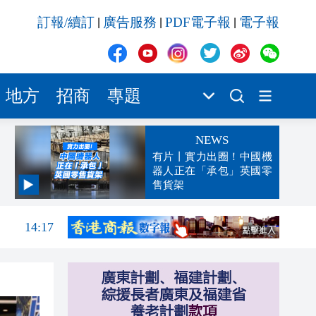
訂報/續訂
廣告服務
PDF電子報
電子報
|
|
|
地方
招商
專題
NEWS
有片丨實力出圈！中國機
器人正在「承包」英國零
售貨架
14:22
14:17
14:04
13:46
13:35