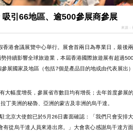
 吸引66地區、逾500參展商參展
來源：
14日假香港會議展覽中心舉行。展會首兩日為專業日，最後
勢持續影響全球旅遊業，本屆香港國際旅遊展有超過50
個參展國家及地區（包括7個是產品目的地或由代表展出
有大幅度增長，參展省市數目均有增長；去年首度參展
自拉丁美洲的秘魯、亞洲的蒙古及非洲的烏干達。
駐北京大使館已於5月26日書面確認：「我們只會安排
。不會有從烏干達人員來港出席。」大會衷心感謝烏干達方