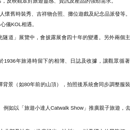
眾出席，反映觀眾對旅遊靈感、資訊及產品的強勁需求。
人懷舊時裝秀、吉祥物合照、攤位遊戲及紀念品派發等
心儀KOL相遇。
時光隧道」展覽中，會披露展會四十年的變遷。另外兩個
於1936年旅港時留下的相簿、日誌及收據，讓觀眾循
選擇背景（如80年前的山頂），拍照後系統會同步調整服
以「旅遊小達人Catwalk Show」推廣親子旅遊，