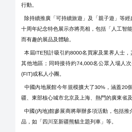
行動。
除持續推廣「可持續旅遊」及「親子遊」等經
十周年紀念特色展示亦將亮相，包括「人工智能(
而有趣的展品及體驗。
本屆ITE預計吸引約8000名買家及業界人士，
其他地區；同時接待約74,000名公眾入場
(FIT)或私人小團。
中國內地展館今年規模擴大了30%，涵蓋20
疆、東部核心城市北京及上海、熱門的廣東省
中國(內地)館參展商將舉辦多項活動，包括推
品，如「四川至新疆熊貓主題列車」等。