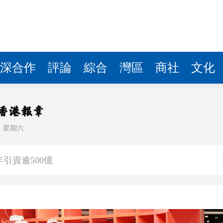
深合作
評論
綜合
灣區
商社
文化
日
星期六
」——慶祝中國共產黨成立105周年名家作品展
引資逾500億
汛防颱風四級應急響應
40條航線停航
帶你全城捕捉角色足迹