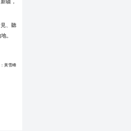
、新疆，
看見、聽
的地。
：
黃雪峰