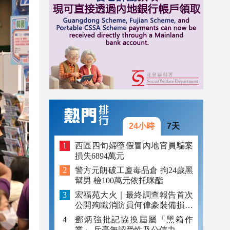
13:23
13:17
13:14
24小時
7天
西區四旬婦墮假冒內地官員騙案
損失6894萬元
警方元朗破工廈毒品倉 拘24歲黑
幫男 檢100萬元依托咪酯
宏福苑大火｜最終調查報告首次
公開殉職消防員何偉豪裝備損毀
照片
鄧炳強批記協換屆屬「黑箱作
業」 斥毫無認受性及公信力