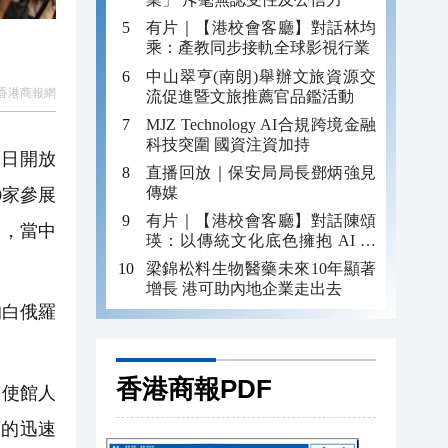
有片｜【港校會客廳】對話林均
乘：產教同步接軌全球影視行業
中山翠亨(南朗)舉辦文旅資源交
香港商報網
流促進暨文旅推薦官品鑑活動
MJZ Technology AI合規跨境金融
科技突圍 國資注資加持
兩日開放
直播回放｜保安局局長鄧炳強見
傳媒
0家參展
有片｜【港校會客廳】對話陳頌
），當中
瑛：以傳統文化底色擁抱 AI 藝
術新發展
梁錦松料生物醫藥未來10年顯著
增長 港可助內地企業走出去
的白俄羅
香港商報PDF
大使館人
面的迅速