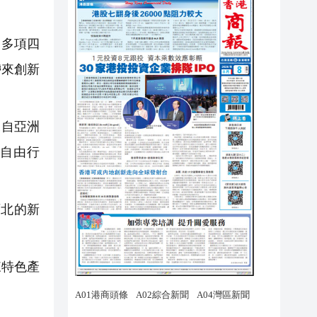
，多項四
帶來創新
來自亞洲
好自由行
西北的新
來特色產