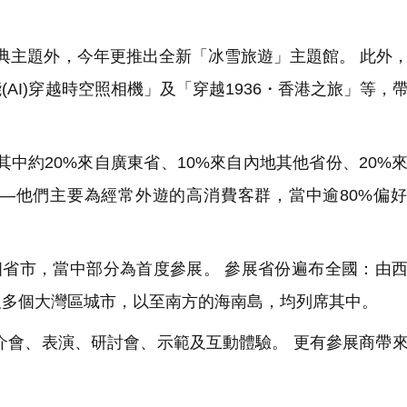
典主題外，今年更推出全新「冰雪旅遊」主題館。 此外
AI)穿越時空照相機」及「穿越1936・香港之旅」等，
其中約20%來自廣東省、10%來自內地其他省份、20%
人次—他們主要為經常外遊的高消費客群，當中逾80%偏
個省市，當中部分為首度參展。 參展省份遍布全國：由
及多個大灣區城市，以至南方的海南島，均列席其中。
介會、表演、研討會、示範及互動體驗。 更有參展商帶