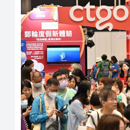
韓國足協為性賄賂醜聞正式致
受熱帶氣旋白海豚影響 香港部
特朗普宣布：向關鍵礦產和電池