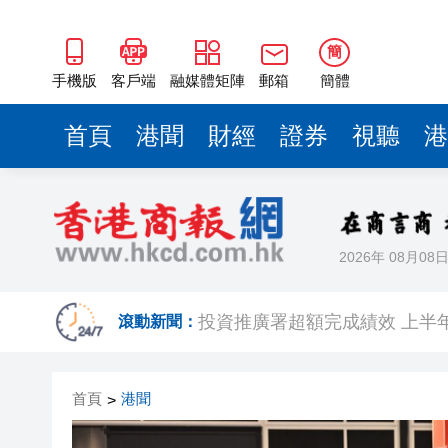
簡
手機版
客戶端
融媒體矩陣
郵箱
簡體
首頁
港聞
財經
證券
視聽
港
2026年 08月08
趙之境攜新作出席「今朝更好看
投資推廣署超額完成績效 上半年
滾動新聞：
國家防總對江蘇、安徽啟動防
首頁
港聞
>
受颱風「白海豚」影響 福建沿海
CHIIKAWA熱潮席捲香港！