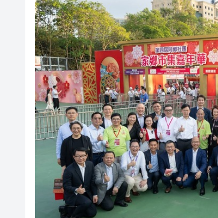
有片丨SpaceX火箭殘骸撞上月
宏福苑大火｜跨部門專組最終調
美國總統特朗普稱繼續支持防