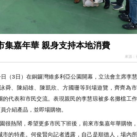
市集嘉年華 親身支持本地消費
來源：
日（3日）在銅鑼灣維多利亞公園開幕，立法會主席李
泳舜、陳紹雄、陳凱欣、方國珊等到場遊覽，齊齊為市
團的代表和市民交流。表現親民的李慧琼被多名攤檔工
店員介紹產品，並即場購物。
園很熱鬧，希望更多市民下班後，前來市集嘉年華購物
城市的特產。何俊賢向記者透露，自己是順德人，場內