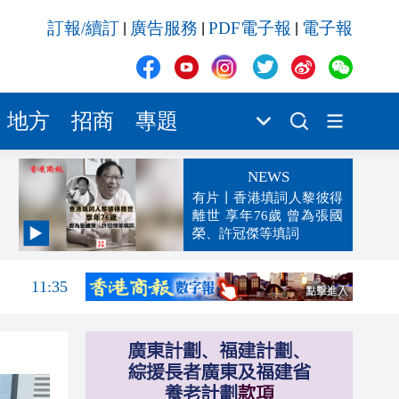
訂報/續訂
廣告服務
PDF電子報
電子報
|
|
|
地方
招商
專題
NEWS
有片丨香港填詞人黎彼得
離世 享年76歲 曾為張國
榮、許冠傑等填詞
11:40
11:35
11:30
11:23
11:04