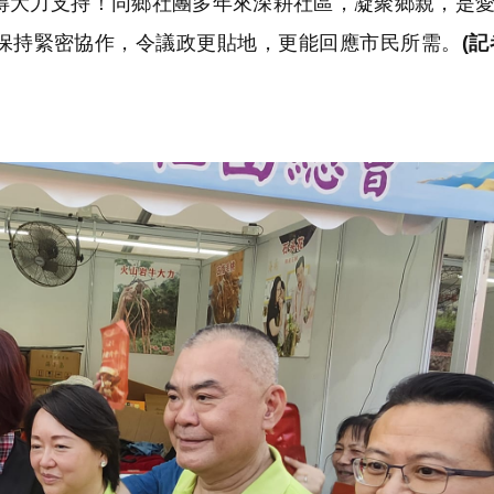
得大力支持！同鄉社團多年來深耕社區，凝聚鄉親，是
保持緊密協作，令議政更貼地，更能回應市民所需。
(記