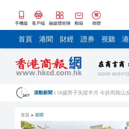
簡
手機版
客戶端
融媒體矩陣
郵箱
簡體
首頁
港聞
財經
證券
視聽
港
2026年 08月07
【A股午評】三大指數集體上漲 創
58歲男子失蹤半月 今於馬鞍山
滾動新聞：
A股多家光伏龍頭回應「美國加
首頁
港聞
>
人行據報正增加在香港的黃金儲
中國7月以美元計價出口同比增長2