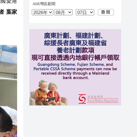
愛國愛港
者 葉家