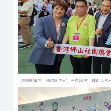
方國珊(最左)、陳紹雄(左三)、何俊賢(中)、陳凱欣(