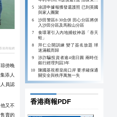
年追數
涂謹申據報獲發還護照 已到英國
與家人團聚
沙田警區8·30合併 田心分區將併
入沙田分區及馬鞍山分區
食環署引入內地捕蚊神器「吞天
蛙」
拜仁公開訓練 變了簽名放題 球
香港商報網
迷滿載而歸
涉詐騙投資者逾4億日圓 兩時任
銀行經理判囚3年
慧琼傍晚
陳國基視察皇崗口岸 要求確保通
集添人
關安全與秩序萬無一失
作人員認
香港商報PDF
，他又不
所售賣的