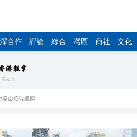
深合作
評論
綜合
灣區
商社
文化
日
星期五
業板指漲1.75%
女婆山發現遺體
徵關稅」
備 支持香港成為黃金交易中心
3.9%