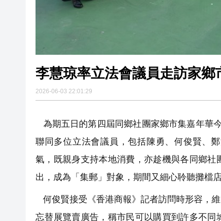
李慧琼率立法會議員走訪家鄉
2026-06-03 22:01:29
為期五日的第四屆同鄉社團家鄉市集嘉年華今
聯同多位立法會議員，包括陳勇、何俊賢、鄭
氣，既親身支持本地消費，亦趁機與各同鄉社
出，成為「集郵」對象，期間又細心聆聽攤檔
何俊賢接受《香港商報》記者訪問時形容，維
忘替展覽賣廣告，稱市民可以購買到許多不同