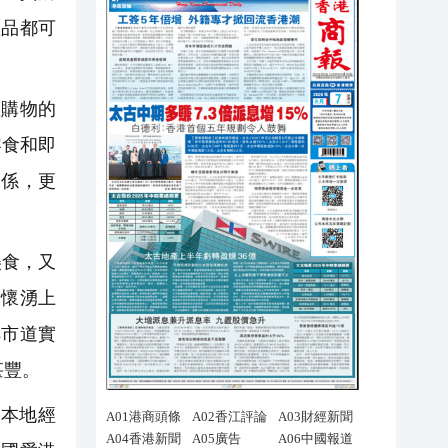
產品都可
購物的
零食和即
關係，更
美食，又
情懷湧上
解市道實
甚豐。
本地經