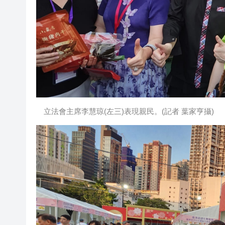
立法會主席李慧琼(左三)表現親民。(記者 葉家亨攝)