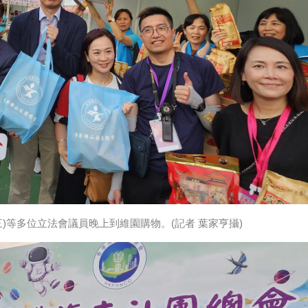
右三)等多位立法會議員晚上到維園購物。(記者 葉家亨攝)