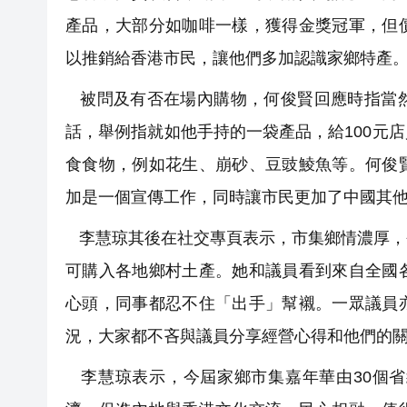
產品，大部分如咖啡一樣，獲得金獎冠軍，但
以推銷給香港市民，讓他們多加認識家鄉特產
被問及有否在場內購物，何俊賢回應時指當然
話，舉例指就如他手持的一袋產品，給100元
食食物，例如花生、崩砂、豆豉鯪魚等。何俊
加是一個宣傳工作，同時讓市民更加了中國其
李慧琼其後在社交專頁表示，市集鄉情濃厚，
可購入各地鄉村土產。她和議員看到來自全國
心頭，同事都忍不住「出手」幫襯。一眾議員
況，大家都不吝與議員分享經營心得和他們的
李慧琼表示，今屆家鄉市集嘉年華由30個省