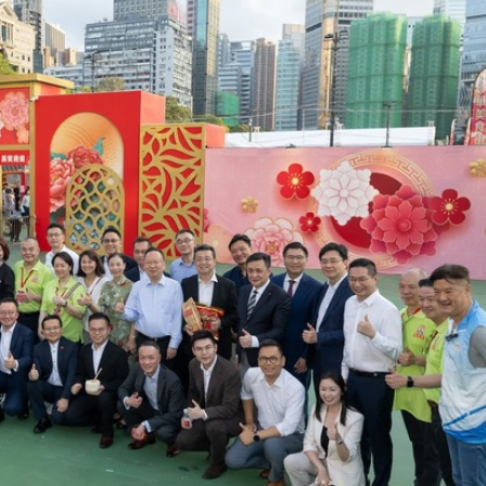
球 威力相當於數噸TNT炸藥爆炸
查報告公開 火災或為未熄滅煙頭引發
長赫格塞思