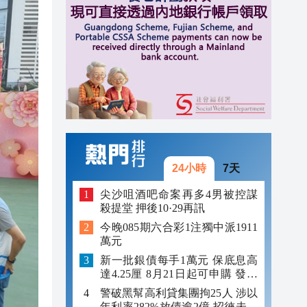
10:50
10:33
10:20
24小時
7天
尖沙咀酒吧命案再多4男被控謀
殺提堂 押後10·29再訊
今晚085期六合彩1注獨中派1911
萬元
新一批銀債每手1萬元 保底息高
達4.25厘 8月21日起可申購 發行
金額最多550億
警破黑幫高利貸集團拘25人 涉以
年利率282%放債逾2億 招徠未成