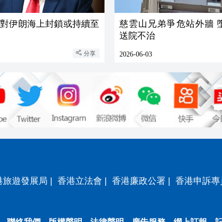
稱對伊朗海上封鎖或持續至
慈雲山兄弟爭危站外牆 
送院不治
分享
2026-06-03
港旅遊發展局
|
香港立法會
|
香港廉政公署
|
香港申訴專