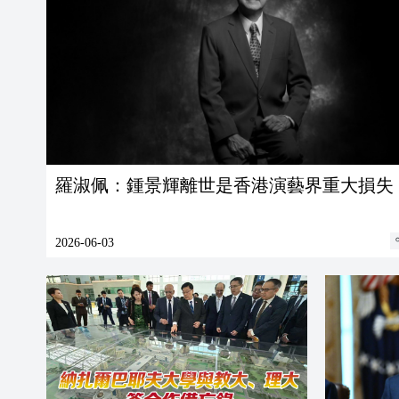
羅淑佩：鍾景輝離世是香港演藝界重大損失
2026-06-03