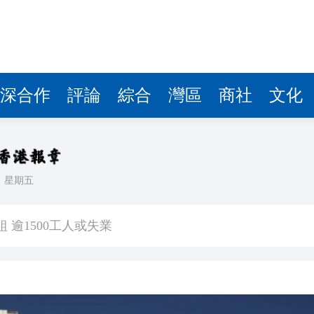
深合作
評論
綜合
灣區
商社
文化
日
星期五
將粉嶺揮桿 為香港行畫圓滿句號
 逾1500工人或失業
億日圓創新高 應對新型作戰方式
奇蹟 「熱帶雨林」文藝生態展現國際傳播力量
數跌至兩個月低位