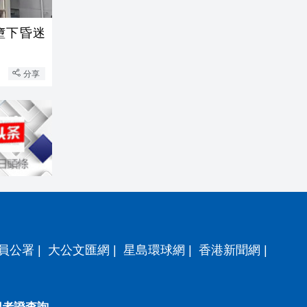
墮下昏迷
分享
員公署
|
大公文匯網
|
星島環球網
|
香港新聞網
|