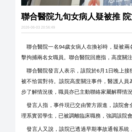
聯合醫院九旬女病人疑被推 
2026-06-03 20:56:49
聯合醫院一名94歲女病人在換衫時，疑被兩
擊拘捕兩名女職員。聯合醫院回應指，高度關
聯合醫院發言人表示，該院於6月1日晚上接
被不恰當對待。該院高度關注事件，醫護人員
步了解情況後，職員亦已主動聯絡家屬解釋情
發言人指，事件現已交由警方跟進，該院會全
理系實習學生，已被調離臨床職務，強調該院
發言人又說，該院已透過早期事故通報系統，