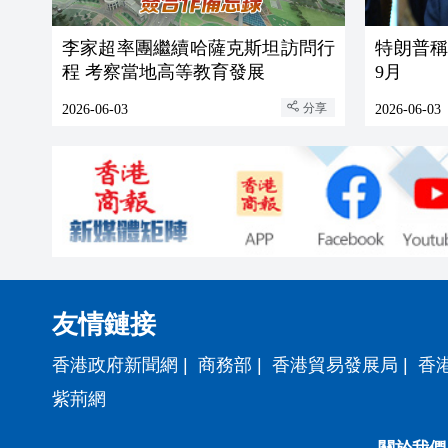
李家超率團繼續哈薩克斯坦訪問行
特朗普
程 考察當地高等教育發展
9月
分享
2026-06-03
2026-06-03
友情鏈接
香港政府新聞網
|
商務部
|
香港貿易發展局
|
香
紫荊網