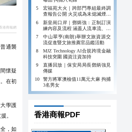
宏福苑大火｜跨部門專組最終調
查報告公開 火災或為未熄滅煙頭
引發
新皇崗口岸｜鄧炳強：正制訂演
香港商報網
練內容及流程 涵蓋人流車流、緊
急應變等
中山翠亨(南朗)舉辦文旅資源交
流促進暨文旅推薦官品鑑活動
嫌普通襲
MJZ Technology AI合規跨境金融
科技突圍 國資注資加持
直播回放｜保安局局長鄧炳強見
期間懷疑
傳媒
警方將軍澳檢值11萬元大麻 拘捕
定。在初
3名男女
大學護
香港商報PDF
支援。
全，如