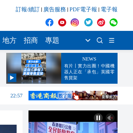
訂報/續訂
廣告服務
PDF電子報
電子報
|
|
|
地方
招商
專題
NEWS
有片丨實力出圈！中國機
器人正在「承包」英國零
售貨架
23:21
22:57
22:46
22:22
22:13