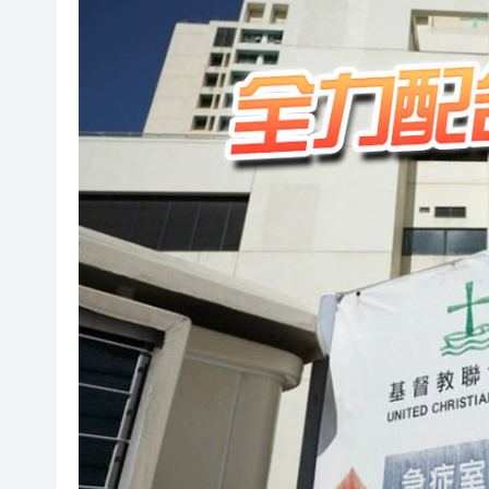
路易斯迪亞斯轟世界波 拜仁2:
有片丨宇樹科技IPO路演現場 
美7月非農職位突轉跌2.3萬 