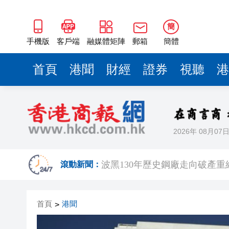
簡
手機版
客戶端
融媒體矩陣
郵箱
簡體
首頁
港聞
財經
證券
視聽
港
2026年 08月07
車路士主帥星
波黑130年歷史鋼廠走向破產重組
滾動新聞：
日本2027國防預算申請近9萬
首頁
港聞
>
相約深圳，見證
美勞動力市場迅速降溫 美元指