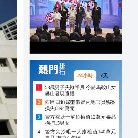
22:05
21:57
21:41
24小時
7天
58歲男子失蹤半月 今於馬鞍山女
婆山發現遺體
西區四旬婦墮假冒內地官員騙案
損失6894萬元
警方觀塘一單位檢值12萬元毒品
拘捕15男女
警方尖沙咀一大廈檢值140萬元
毒品 拘捕六旬婦