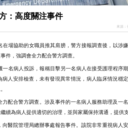
院方：高度關注事件
來源：
名在場協助的女職員推其肩膀，警方接報調查後，以涉
注事件，強調會全力配合警方調查。
獲一名病人投訴，報稱目擊另一名病人在接受護理程序
為病人安排檢查，未有發現異常情況，病人臨床情況穩
況。
力配合警方調查。涉及事件的一名病人服務助理及一名
會繼續為病人提供適切的治理，並與家屬保持溝通，提供
向醫院管理局總辦事處報告事件。該院非常重視病人安