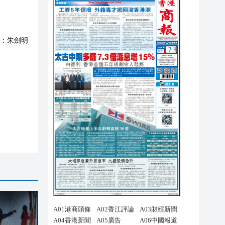
：
朱劍明